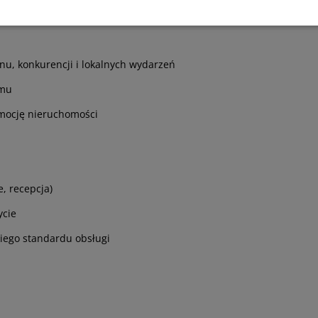
nu, konkurencji i lokalnych wydarzeń
jmu
omocję nieruchomości
e, recepcja)
ycie
iego standardu obsługi