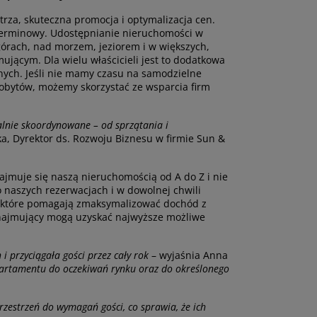
trza, skuteczna promocja i optymalizacja cen.
oterminowy. Udostępnianie nieruchomości w
górach, nad morzem, jeziorem i w większych,
jącym. Dla wielu właścicieli jest to dodatkowa
nych. Jeśli nie mamy czasu na samodzielne
obytów, możemy skorzystać ze wsparcia firm
lnie skoordynowane – od sprzątania i
 Dyrektor ds. Rozwoju Biznesu w firmie Sun &
jmuje się naszą nieruchomością od A do Z i nie
 naszych rezerwacjach i w dowolnej chwili
, które pomagają zmaksymalizować dochód z
najmujący mogą uzyskać najwyższe możliwe
 przyciągała gości przez cały rok
– wyjaśnia Anna
rtamentu do oczekiwań rynku oraz do określonego
zestrzeń do wymagań gości, co sprawia, że ich