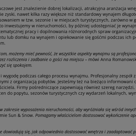
zowe jest znalezienie dobrej lokalizacji, atrakcyjna aranżacja wnę
ie zyski, nawet kilka razy większe niż standardowy wynajem dług
esowaniem w tzw. sezonie i w miejscach turystycznych, zarówno w 
o inwestujemy w nieruchomości, by później udostępniać je wynajmu
tematycznej pracy i dopilnowania różnorodnych spraw organizacyj
ntu lub domku na wynajem i opiekowanie się gośćmi podczas ich p
em.
om, możemy mieć pewność, że wszystkie aspekty wynajmu są profesjona
ez rozliczenia i zadbanie o gości na miejscu
– mówi Anna Romanowska,
zyć się spokojem.
i wygodę podczas całego procesu wynajmu. Profesjonalny zespół za
mi z organizacją pobytów. Jesteśmy też na bieżąco informowani o
ciciela. Firmy pośredniczące zapewniają również szereg narzędzi
en do popytu, sezonów turystycznych czy wydarzeń lokalnych, wy
akresie wyposażenia nieruchomości, aby wyróżniała się wśród innych i
rmie Sun & Snow.
Pomagamy właścicielom dostosować wykończenie apa
ele dowiadują się, jak odpowiednio dostosować wnętrza i zaadaptować pr