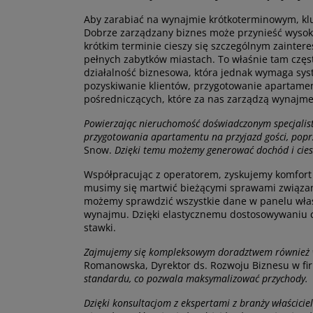
Aby zarabiać na wynajmie krótkoterminowym, kluc
Dobrze zarządzany biznes może przynieść wysok
krótkim terminie cieszy się szczególnym zainter
pełnych zabytków miastach. To właśnie tam częst
działalność biznesowa, która jednak wymaga sys
pozyskiwanie klientów, przygotowanie apartame
pośredniczących, które za nas zarządzą wynajm
Powierzając nieruchomość doświadczonym specjalist
przygotowania apartamentu na przyjazd gości, poprz
Snow.
Dzięki temu możemy generować dochód i cies
Współpracując z operatorem, zyskujemy komfort 
musimy się martwić bieżącymi sprawami związany
możemy sprawdzić wszystkie dane w panelu właś
wynajmu. Dzięki elastycznemu dostosowywaniu c
stawki.
Zajmujemy się kompleksowym doradztwem również w z
Romanowska, Dyrektor ds. Rozwoju Biznesu w fi
standardu, co pozwala maksymalizować przychody.
Dzięki konsultacjom z ekspertami z branży właścici