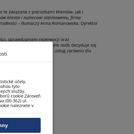
o te związane z potrzebami klientów, jak i
nów klienta i numerowi alarmowemu, firma
 trudności
– tłumaczy Anna Romanowska, Dyrektor
ści, sprawdzaniem rezerwacji oraz
wania. Właśnie dlatego wiele osób decyduje się
ewnianiu wysokiej jakości usług zarówno dla
sti
stické účely.
mohou tyto
ejich služby.
uborů cookie.Zároveň
a (00-362) ul.
okie naleznete v
hny