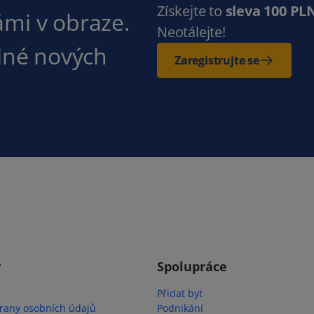
Získejte to
sleva 100 PL
ámi v obraze.
Neotálejte!
plné nových
Zaregistrujte se
y
Spolupráce
Přidat byt
rany osobních údajů
Podnikání