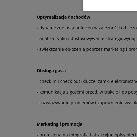
Optymalizacja dochodów
- dynamiczne ustalanie cen w zależności od sezo
- analiza rynku i dostosowywanie strategii wyna
- zwiększanie obłożenia poprzez marketing i pr
Obsługa gości
- check-in i check-out (klucze, zamki elektroniczn
- komunikacja z gośćmi przed, w trakcie i po pob
- rozwiązywanie problemów i zapewnienie wysok
Marketing i promocja
- profesjonalna fotografia i atrakcyjne opisy ofert