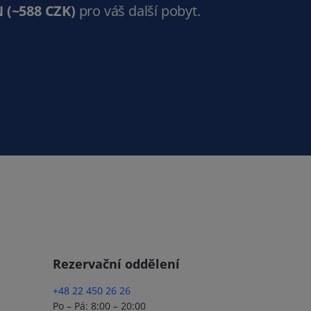
N
(~588 CZK)
pro váš další pobyt.
Rezervační oddělení
+48 22 450 26 26
Po – Pá: 8:00 – 20:00