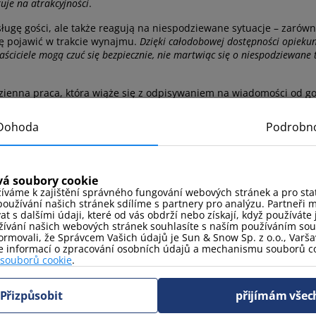
uje na atrakcyjności
.
sługę gości, ale także reagują na niespodziewane sytuacje – zarówn
ię pojawić w trakcie wynajmu.
Dzięki całodobowej dostępności opieku
aściciele mogą czuć się bezpiecznie, nie martwiąc się o niespodziewane
ienna praca, która wiąże się z odpisywaniem na wiadomości od go
muje to sporo czasu, a także wymaga nieustannej uwagi i zaangażo
 rolę w zarządzaniu wynajmem, optymalizacji przychodów oraz zap
Dohoda
Podrobno
vá soubory cookie
uchomości:
íváme k zajištění správného fungování webových stránek a pro stati
oužívání našich stránek sdílíme s partnery pro analýzu. Partneři 
 s dalšími údaji, které od vás obdrží nebo získají, když používáte j
ívání našich webových stránek souhlasíte s naším používáním so
rmovali, že Správcem Vašich údajů je Sun & Snow Sp. z o.o., Varšav
ce informací o zpracování osobních údajů a mechanismu souborů co
 od popytu
 souborů cookie
.
ości
Přizpůsobit
přijímám všec
 i podatkowymi