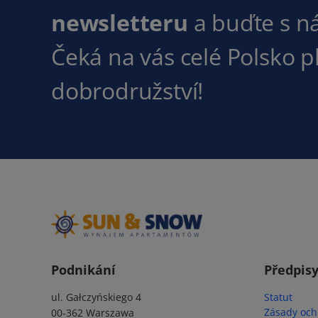
newsletteru
a buďte s n
Čeká na vás celé Polsko 
dobrodružství!
Podnikání
Předpis
ul. Gałczyńskiego 4
Statut
Zásady och
00-362 Warszawa