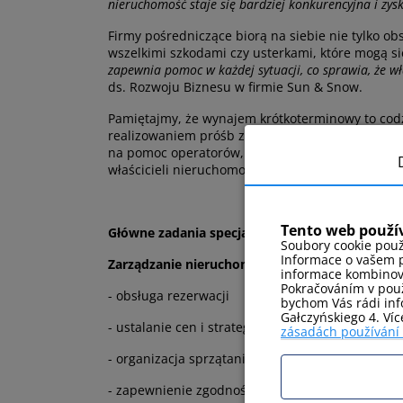
nieruchomość staje się bardziej konkurencyjna i zysk
Firmy pośredniczące biorą na siebie nie tylko ob
wszelkimi szkodami czy usterkami, które mogą s
zapewnia pomoc w każdej sytuacji, co sprawia, że wł
ds. Rozwoju Biznesu w firmie Sun & Snow.
Pamiętajmy, że wynajem krótkoterminowy to codz
realizowaniem próśb związanych z pobytami. Zaj
na pomoc operatorów, którzy odgrywają kluczową
właścicieli nieruchomości, jak i gości.
Tento web použí
Główne zadania specjalistów ds. wynajmu nier
Soubory cookie použ
Informace o vašem p
Zarządzanie nieruchomością
informace kombinovat
Pokračováním v použ
- obsługa rezerwacji
bychom Vás rádi info
Gałczyńskiego 4. Ví
- ustalanie cen i strategii wynajmu w zależności
zásadách používání
- organizacja sprzątania i konserwacji nieruchom
- zapewnienie zgodności z przepisami prawnymi