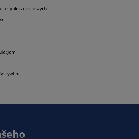
iach społecznościowych
ści
gulacjami
ść cywilna
ašeho