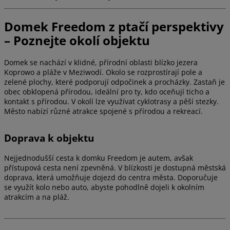
Domek Freedom z ptačí perspektivy
– Poznejte okolí objektu
Domek se nachází v klidné, přírodní oblasti blízko jezera
Koprowo a pláže v Meziwodí. Okolo se rozprostírají pole a
zelené plochy, které podporují odpočinek a procházky. Zastaň je
obec obklopená přírodou, ideální pro ty, kdo oceňují ticho a
kontakt s přírodou. V okolí lze využívat cyklotrasy a pěší stezky.
Město nabízí různé atrakce spojené s přírodou a rekreací.
Doprava k objektu
Nejjednodušší cesta k domku Freedom je autem, avšak
přístupová cesta není zpevněná. V blízkosti je dostupná městská
doprava, která umožňuje dojezd do centra města. Doporučuje
se využít kolo nebo auto, abyste pohodlně dojeli k okolním
atrakcím a na pláž.