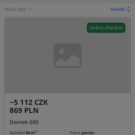
Volné byty : 1
Seřadit
Online check-in
~5 112 CZK
869 PLN
Domek 690
2
Náměstí
50 m
Patro:
parter