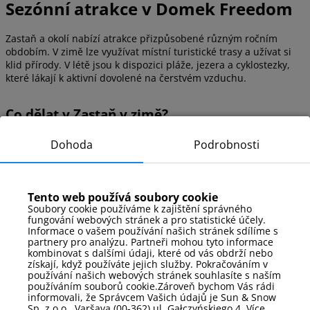
Sezónní atrakce v Domek Freedom
Zastaň a okolí nabízí atrakce přizpůsobené různým ročním
obdobím. V zimě lze využívat místní turistické trasy a užívat si
klid přírody. V létě jsou k dispozici pláže, jezera a cyklostezky,
které lákají k aktivní dovolené na čerstvém vzduchu.
Co dělat v Zastaň v zimě?
procházky po okolních zelených plochách
Dohoda
Podrobnosti
Co dělat v Zastaň v létě?
využívat pláž a koupat se v jezeře
Tento web používá soubory cookie
jezdit na kole po cyklotrasách
Soubory cookie používáme k zajištění správného
relaxovat na čerstvém vzduchu v houpací síti nebo
fungování webových stránek a pro statistické účely.
sauně
Informace o vašem používání našich stránek sdílíme s
partnery pro analýzu. Partneři mohou tyto informace
kombinovat s dalšími údaji, které od vás obdrží nebo
získají, když používáte jejich služby. Pokračováním v
Pravidla v objektu
používání našich webových stránek souhlasíte s naším
používáním souborů cookie.Zároveň bychom Vás rádi
informovali, že Správcem Vašich údajů je Sun & Snow
Přihlášení / odhlášení:
Přihlášení od 16:00,
Sp. z o.o., Varšava (00-362) ul. Gałczyńskiego 4. Více