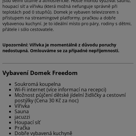
jsou velmi útulné a atmosférické. Hosté mohou využívat saunu,
houpací síť a vířivku (která možná nefunguje správně při
teplotách pod 0 stupňů). Domek je vybaven televizorem s
přístupem na streamingové platformy, pračkou a dobře
vybavenou kuchyní. Je to ideální místo pro páry, rodiny s dětmi,
přátele i sólo cestovatele.
Upozornění: Vířivka je momentálně z důvodu poruchy
nedostupná. Omlouváme se za případné nepříjemnosti.
Vybavení Domek Freedom
Soukromá koupelna
Wi-Fi internet (více informací na recepci)
Možnost půjčení dětské jídelní židličky a cestovní
postýlky (Cena 30 Kč za noc)
Vířivka
Sauna
jacuzzi
Houpací síť
Pračka
Dobře vybavená kuchyně