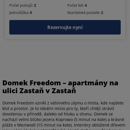
Počet pokojů:
2
Počet lidí:
4
Jednolůžka:
0
Manželské postele:
2
Rezervujte nyní
Domek Freedom – apartmány na
ulici Zastaň v Zastaň
Domek Freedom vznikl z vášnivého zájmu o místa, kde najdete
klid a prostor. Je to ideální místo pro ty, kteří chtějí strávit
dovolenou v přírodě, daleko od hluku a shonu. Domek se
nachází velmi blízko jezera Koprowo (5 minut na kole) a krásné
pláže v Meziwodí (15 minut na kole). Interiéry obložené dřevem