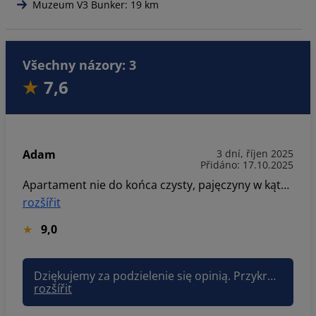
Muzeum V3 Bunker: 19 km
Všechny názory: 3
7,6
Adam
3 dní, říjen 2025
Přidáno: 17.10.2025
Apartament nie do końca czysty, pajęczyny w kątach, brudne okna od wewnątrz. Jacuzzi i sauna mało użyteczne. Jacuzzi wygrzewali się dwa dni i nie osiągnęło temperatury. Sauna również nie nagrzewała się do temperatura, aby można było ją nazwać sauna, mimo wielogodzinnej pracy pieca. W apartamencie tylko dwie rolki papieru toaletowego, oraz mała ilość tabletek do zmywarki. Mimo iż zostały zostawione kapsułki do ekspresu, były od innego modelu, co czyniło ekspres bezużytecznym.
rozšířit
9,0
Dziękujemy za podzielenie się opinią. Przykro nam, że apartament nie spełnił oczekiwań – przekazujemy uwagi do zespołu, by poprawić jakość usług. Doceniamy każdy sygnał, który pomaga nam się rozwijać. Pozdrawiam, Joanna Sun&Snow
rozšířit