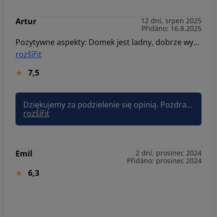
Artur
12 dní, srpen 2025
Přidáno: 16.8.2025
Pozytywne aspekty: Domek jest ladny, dobrze wyposazony, szczegolnie lazienka i kuchnia, mimo malej powierzchni. Polozony z dala od innych obiektow, jest bardzo spokojnie i cicho. Negatywne aspekty: droga dojazdowa jest fatalnej jakosci, dziurawa, nierowna, w zasadzie polna droga dla maszyn rolniczych a nie samochodow i w zwiazku z tym odradzamy zmotoryzowanym gosciom pobyt. Wlasciciel powinien najpierw przygotowac dojazd do posesji a potem wynajmowac domek. Schody na pietro sa ryzykownie umieszczone i niebezpieczne przy wchodzeniu. Mali pupile nie maja szans dostac sie sami na gore. Sortowanie smieci jest zle zorganizowane. Nie wiadomo co, gdzie i jak. Brakuje workow.
rozšířit
7,5
Dziękujemy za podzielenie się opinią. Pozdrawiam, Joanna Sun&Snow
rozšířit
Emil
2 dní, prosinec 2024
Přidáno: prosinec 2024
6,3