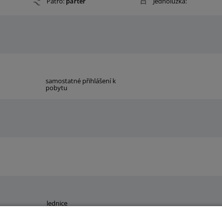
Patro:
parter
Jednolůžka:
samostatné přihlášení k
pobytu
lednice