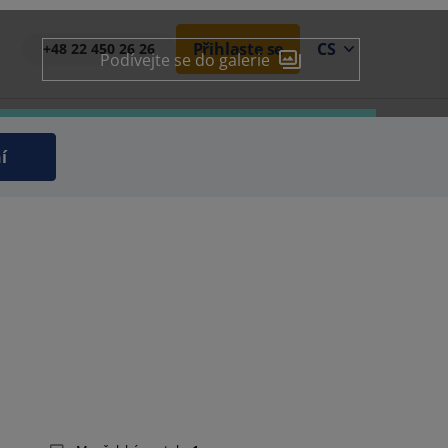
Přihlaste se
CS
+48 22 450 26 26
Podívejte se do galerie
í