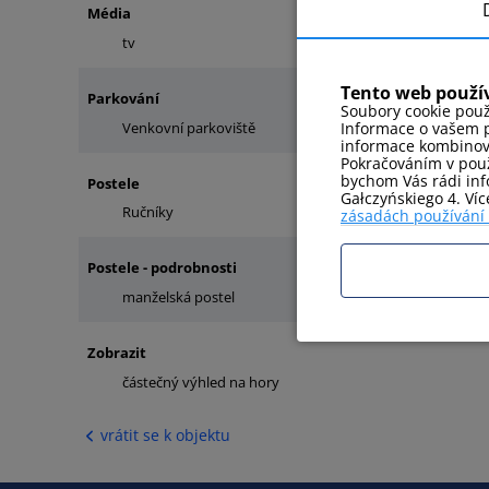
Média
tv
internet
Tento web použí
Parkování
Soubory cookie použ
Informace o vašem p
Venkovní parkoviště
informace kombinovat
Pokračováním v použ
bychom Vás rádi info
Postele
Gałczyńskiego 4. Ví
Ručníky
manželská postel
zásadách používání
Postele - podrobnosti
manželská postel
Zobrazit
částečný výhled na hory
vrátit se k objektu