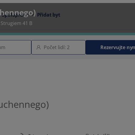
chennego)
Spolupráce
Přidat byt
 Strugiem 41 B
Rezervujte nyn
kuchennego)