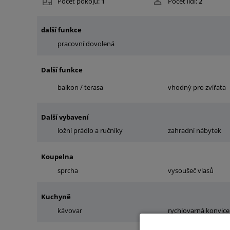
Počet pokojů:
1
Počet lidí:
2
další funkce
pracovní dovolená
Další funkce
balkon / terasa
vhodný pro zvířata
Další vybavení
ložní prádlo a ručníky
zahradní nábytek
Koupelna
sprcha
vysoušeč vlasů
Kuchyně
kávovar
rychlovarná konvice