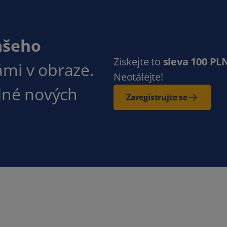
ašeho
Získejte to
sleva 100 PL
ámi v obraze.
Neotálejte!
plné nových
Zaregistrujte se