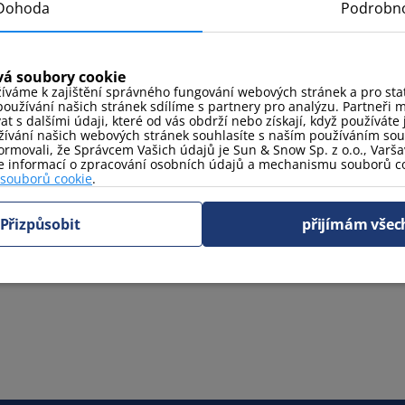
Dohoda
Podrobno
vá soubory cookie
íváme k zajištění správného fungování webových stránek a pro stati
oužívání našich stránek sdílíme s partnery pro analýzu. Partneři 
 s dalšími údaji, které od vás obdrží nebo získají, když používáte j
ívání našich webových stránek souhlasíte s naším používáním so
rmovali, že Správcem Vašich údajů je Sun & Snow Sp. z o.o., Varšav
ce informací o zpracování osobních údajů a mechanismu souborů co
 souborů cookie
.
Přizpůsobit
přijímám všec