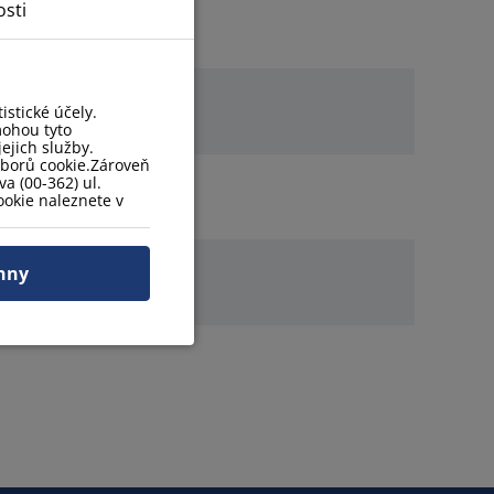
sti
stické účely.
mohou tyto
ejich služby.
uborů cookie.Zároveň
a (00-362) ul.
okie naleznete v
hny