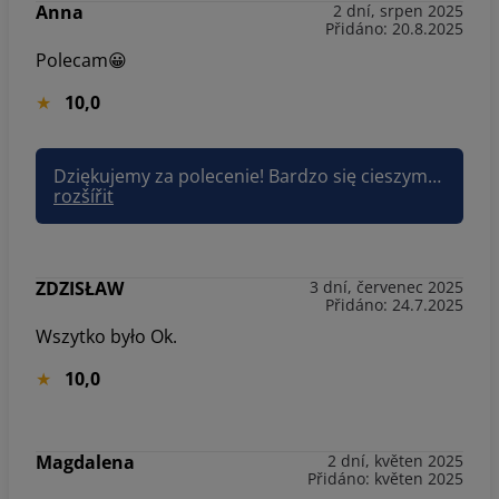
Anna
2 dní, srpen 2025
Přidáno: 20.8.2025
Polecam😀
10,0
Dziękujemy za polecenie! Bardzo się cieszymy i zapraszamy ponownie.
rozšířit
ZDZISŁAW
3 dní, červenec 2025
Přidáno: 24.7.2025
Wszytko było Ok.
10,0
Magdalena
2 dní, květen 2025
Přidáno: květen 2025