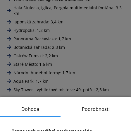
Hala Stulecia, Iglica, Pergola multimediální fontána: 3.3
km
Japonská zahrada: 3,4 km
Hydropolis: 1,2 km
Panorama Racławicka: 1,7 km
Botanická zahrada: 2,3 km
Ostrów Tumski: 2,2 km
Staré Město: 1,6 km
Národní hudební formy: 1,7 km
Aqua Park: 1,7 km
Sky Tower - vyhlídkové místo ve 49. patře: 2,3 km
Dohoda
Podrobnosti
Všechny názory: 7
9,8