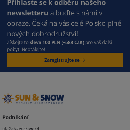
Přihlaste se k odběru našeho
newsletteru
a buďte s námi v
obraze. Čeká na vás celé Polsko plné
nových dobrodružství!
Získejte to
sleva 100 PLN
(~588 CZK)
pro váš další
pobyt. Neotálejte!
Zaregistrujte se
Podnikání
ul. Gałczyńskiego 4