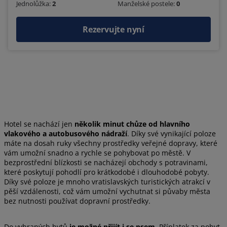
Jednolůžka:
2
Manželské postele:
0
Rezervujte nyní
Hotel se nachází jen
několik minut chůze od hlavního
vlakového a autobusového nádraží
. Díky své vynikající poloze
máte na dosah ruky všechny prostředky veřejné dopravy, které
vám umožní snadno a rychle se pohybovat po městě. V
bezprostřední blízkosti se nacházejí obchody s potravinami,
které poskytují pohodlí pro krátkodobé i dlouhodobé pobyty.
Díky své poloze je mnoho vratislavských turistických atrakcí v
pěší vzdálenosti, což vám umožní vychutnat si půvaby města
bez nutnosti používat dopravní prostředky.
Do vybraných bytů
je možné přijít i se psem
. Příplatek za pobyt