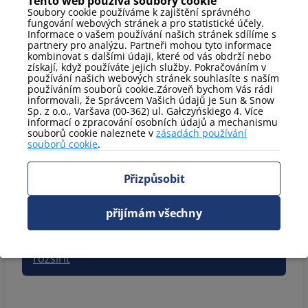
Tento web používá soubory cookie
Soubory cookie používáme k zajištění správného
fungování webových stránek a pro statistické účely.
Informace o vašem používání našich stránek sdílíme s
partnery pro analýzu. Partneři mohou tyto informace
Marta
3 dní, leden 2026
kombinovat s dalšími údaji, které od vás obdrží nebo
Přidáno: 1.2.2026
získají, když používáte jejich služby. Pokračováním v
9,8
používání našich webových stránek souhlasíte s naším
používáním souborů cookie.Zároveň bychom Vás rádi
informovali, že Správcem Vašich údajů je Sun & Snow
Sp. z o.o., Varšava (00-362) ul. Gałczyńskiego 4. Více
informací o zpracování osobních údajů a mechanismu
Piotr
3 dní, srpen 2025
souborů cookie naleznete v
zásadách používání
Přidáno: 25.8.2025
souborů cookie
.
Doskonała lokalizacja. Pomimo głośnej okolicy (tramwaje, spory ruch) w mieszkaniu cicho za sprawą wygłuszających okien. Na pochwałę zasługuje też podejście personelu; po zgłoszeniu problemu z dekoderem/tv pracownik zaoferował pomoc, że przyjedzie i skonfiguruje/zresetuje urządzenie.
rozšířit
Přizpůsobit
9,7
přijímám všechny
Dziękujemy za miłe słowa! Cieszymy się, że lokalizacja i cisza w apartamencie spełniły Państwa oczekiwania. Doceniamy również pozytywną opinię o naszym personelu - zawsze staramy się pomagać naszym gościom. Zapraszamy ponownie!
rozšířit