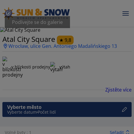
Podívejte se do galerie
Atal City Square
9,8
Wrocław, ulice Gen. Antoniego Madalińskiego 13
v blízkosti prodejny
výtah
Zjistěte více
Vyberte město
Vyberte datum
Počet lidí
Volné byty : 1
Seřadit