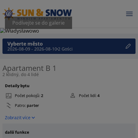
Podívejte se do galerie
Vyberte město
2026-08-09 - 2026-08-10
2 Gości
Apartament B 1
2 klidný, do 4 lidé
Detaily bytu
Počet pokojů:
2
Počet lidí:
4
Patro:
parter
Zobrazit více
další funkce