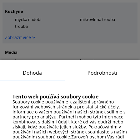
Kuchyně
myčka nádobí
mikrovlnná trouba
trouba
Zobrazit více
Média
tv
internet
Zobrazit více
Dohoda
Podrobnosti
Parkování
parkování v garážové hale
Tento web používá soubory cookie
Soubory cookie používáme k zajištění správného
Zobrazit více
fungování webových stránek a pro statistické účely.
Informace o vašem používání našich stránek sdílíme s
partnery pro analýzu. Partneři mohou tyto informace
Postele
kombinovat s dalšími údaji, které od vás obdrží nebo
získají, když používáte jejich služby. Pokračováním v
Ručníky
manželská postel
používání našich webových stránek souhlasíte s naším
používáním souborů cookie.Zároveň bychom Vás rádi
Zobrazit více