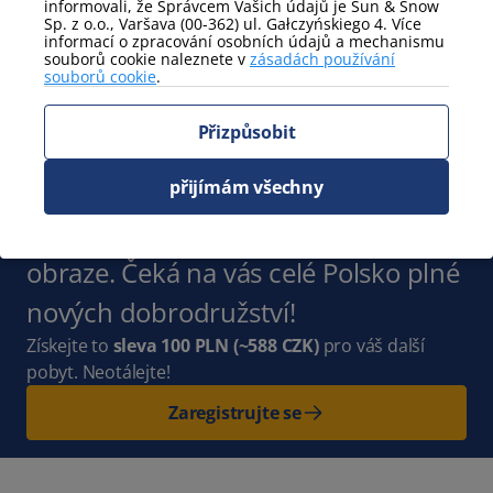
informovali, že Správcem Vašich údajů je Sun & Snow
Sp. z o.o., Varšava (00-362) ul. Gałczyńskiego 4. Více
informací o zpracování osobních údajů a mechanismu
Postele - podrobnosti
souborů cookie naleznete v
zásadách používání
souborů cookie
.
dvoumístná rozkládací
manželská postel
pohovka
Přizpůsobit
Zobrazit více
Přihlaste se k odběru našeho
přijímám všechny
newsletteru
a buďte s námi v
obraze. Čeká na vás celé Polsko plné
nových dobrodružství!
Získejte to
sleva 100 PLN
(~588 CZK)
pro váš další
pobyt. Neotálejte!
Zaregistrujte se