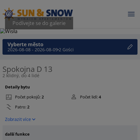
Podívejte se do galerie
Vyberte město
2026-08-08 - 2026-08-09
2 Gości
Spokojna D 13
2 klidný, do 4 lidé
Detaily bytu
Počet pokojů:
2
Počet lidí:
4
Patro:
2
Zobrazit více
další funkce