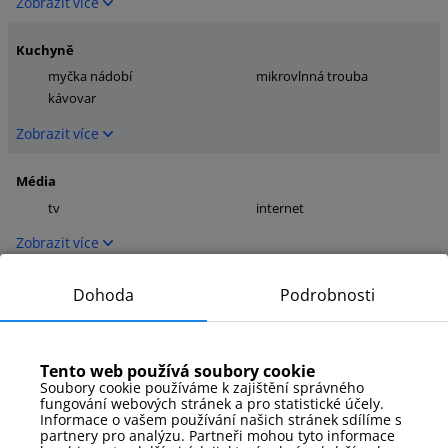
Zobrazit více
Kuchyně
myčka nádobí
mikrovlnná trouba
kávovar
Zobrazit více
Média
tv
internet
Zobrazit více
Parkování
Dohoda
Podrobnosti
Venkovní parkoviště
Zobrazit více
Tento web používá soubory cookie
Soubory cookie používáme k zajištění správného
Postele
fungování webových stránek a pro statistické účely.
Informace o vašem používání našich stránek sdílíme s
Ručníky
manželská postel
partnery pro analýzu. Partneři mohou tyto informace