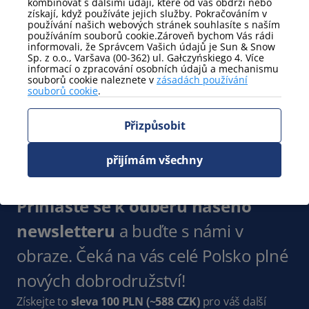
kombinovat s dalšími údaji, které od vás obdrží nebo
Zobrazit více
získají, když používáte jejich služby. Pokračováním v
používání našich webových stránek souhlasíte s naším
používáním souborů cookie.Zároveň bychom Vás rádi
Postele - podrobnosti
informovali, že Správcem Vašich údajů je Sun & Snow
Sp. z o.o., Varšava (00-362) ul. Gałczyńskiego 4. Více
dvoumístná rozkládací
manželská postel
informací o zpracování osobních údajů a mechanismu
pohovka
souborů cookie naleznete v
zásadách používání
souborů cookie
.
Zobrazit více
Přizpůsobit
Zobrazit
výhled na hory
částečný výhled na hory
přijímám všechny
Zobrazit více
Přihlaste se k odběru našeho
newsletteru
a buďte s námi v
obraze. Čeká na vás celé Polsko plné
nových dobrodružství!
Získejte to
sleva 100 PLN
(~588 CZK)
pro váš další