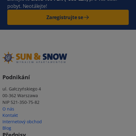
pobyt. Neotálejte!
Zaregistrujte se
Podnikání
ul. Gałczyńskiego 4
00-362 Warszawa
NIP 521-350-75-82
O nás
Kontakt
Internetový obchod
Blog
Předpisy