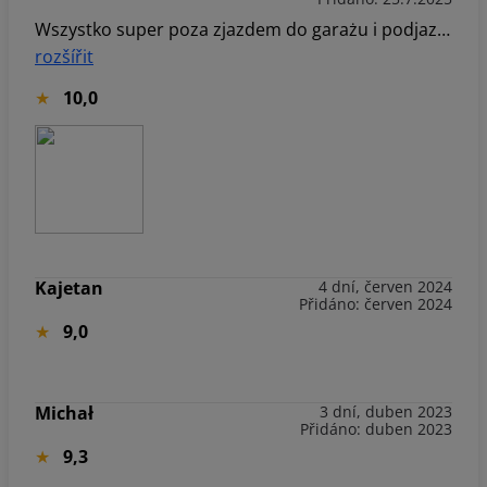
Wszystko super poza zjazdem do garażu i podjazdem. Urwaliśmy osłonę silnika.
rozšířit
10,0
Kajetan
4 dní, červen 2024
Přidáno: červen 2024
9,0
Michał
3 dní, duben 2023
Přidáno: duben 2023
9,3