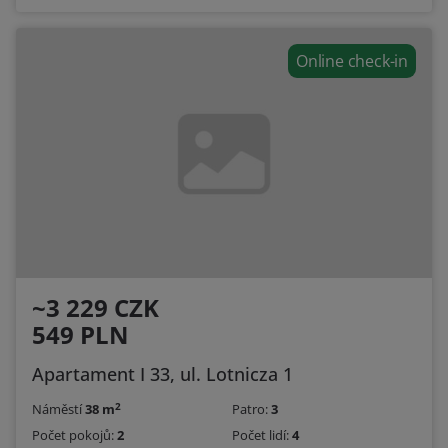
Online check-in
~3 229 CZK
549 PLN
Apartament I 33, ul. Lotnicza 1
2
Náměstí
38 m
Patro:
3
Počet pokojů:
2
Počet lidí:
4