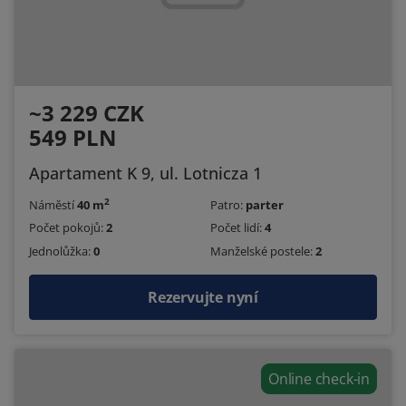
~3 229 CZK
549 PLN
Apartament K 9, ul. Lotnicza 1
2
Náměstí
40 m
Patro:
parter
Počet pokojů:
2
Počet lidí:
4
Jednolůžka:
0
Manželské postele:
2
Rezervujte nyní
Online check-in