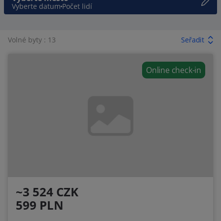
Vyberte datum
Počet lidí
Volné byty : 13
Seřadit
Online check-in
~3 524 CZK
599 PLN