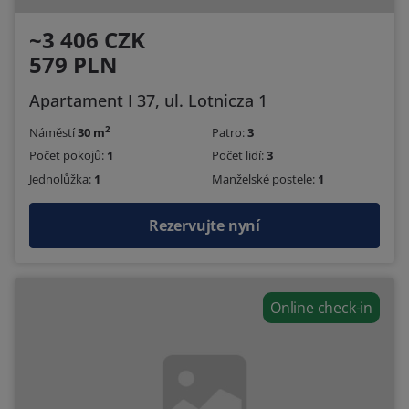
~3 406 CZK
579 PLN
Apartament I 37, ul. Lotnicza 1
2
Náměstí
30 m
Patro:
3
Počet pokojů:
1
Počet lidí:
3
Jednolůžka:
1
Manželské postele:
1
Rezervujte nyní
Online check-in