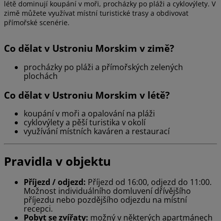
létě dominují koupání v moři, procházky po pláži a cyklovýlety. V
zimě můžete využívat místní turistické trasy a obdivovat
přímořské scenérie.
Co dělat v Ustroniu Morskim v zimě?
procházky po pláži a přímořských zelených
plochách
Co dělat v Ustroniu Morskim v létě?
koupání v moři a opalování na pláži
cyklovýlety a pěší turistika v okolí
využívání místních kaváren a restaurací
Pravidla v objektu
Příjezd / odjezd:
Příjezd od 16:00, odjezd do 11:00.
Možnost individuálního domluvení dřívějšího
příjezdu nebo pozdějšího odjezdu na místní
recepci.
Pobyt se zvířaty:
možný v některých apartmánech