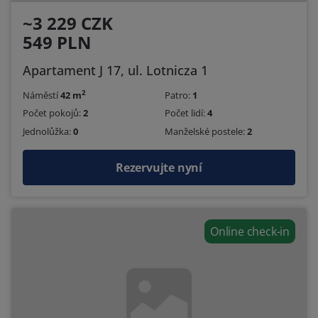
~3 229 CZK
549 PLN
Apartament J 17, ul. Lotnicza 1
2
Náměstí
42 m
Patro:
1
Počet pokojů:
2
Počet lidí:
4
Jednolůžka:
0
Manželské postele:
2
Rezervujte nyní
Online check-in