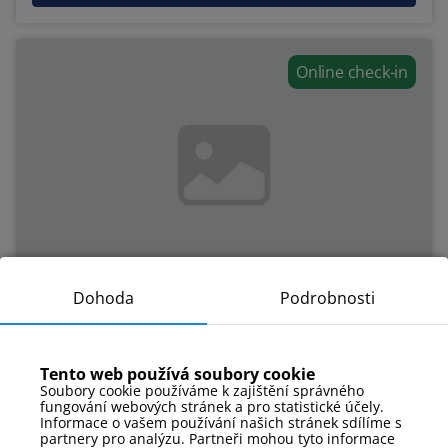
Online check-in
Dohoda
Podrobnosti
~3 229 CZK
549 PLN
Tento web používá soubory cookie
Apartament K 20, ul. Lotnicza 1
Soubory cookie používáme k zajištění správného
fungování webových stránek a pro statistické účely.
2
Náměstí
42 m
Patro:
2
Informace o vašem používání našich stránek sdílíme s
partnery pro analýzu. Partneři mohou tyto informace
Počet pokojů:
2
Počet lidí:
4