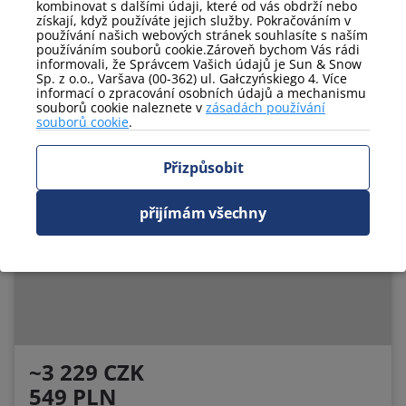
kombinovat s dalšími údaji, které od vás obdrží nebo
získají, když používáte jejich služby. Pokračováním v
Jednolůžka:
0
Manželské postele:
2
používání našich webových stránek souhlasíte s naším
používáním souborů cookie.Zároveň bychom Vás rádi
informovali, že Správcem Vašich údajů je Sun & Snow
Rezervujte nyní
Sp. z o.o., Varšava (00-362) ul. Gałczyńskiego 4. Více
informací o zpracování osobních údajů a mechanismu
souborů cookie naleznete v
zásadách používání
souborů cookie
.
Online check-in
Přizpůsobit
přijímám všechny
~3 229 CZK
549 PLN