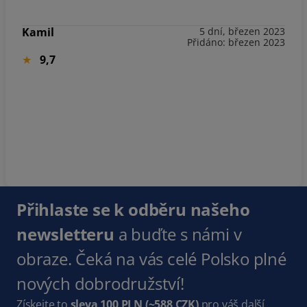
Kamil
5 dní, březen 2023
Přidáno: březen 2023
9,7
Přihlaste se k odběru našeho
newsletteru
a buďte s námi v
obraze. Čeká na vás celé Polsko plné
nových dobrodružství!
Získejte to
sleva 100 PLN
(~588 CZK)
pro váš další