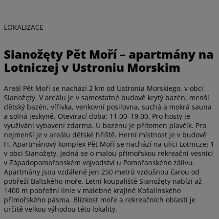
LOKALIZACE
Sianožęty Pět Moří – apartmány na
Lotniczej v Ustroniu Morskim
Areál Pět Moří se nachází 2 km od Ustronia Morskiego, v obci
Sianožęty. V areálu je v samostatné budově krytý bazén, menší
dětský bazén, vířivka, venkovní posilovna, suchá a mokrá sauna
a solná jeskyně. Otevírací doba: 11.00–19.00. Pro hosty je
využívání vybavení zdarma. U bazénu je přítomen plavčík. Pro
nejmenší je v areálu dětské hřiště. Herní místnost je v budově
H. Apartmánový komplex Pět Moří se nachází na ulici Lotniczej 1
v obci Sianožęty. Jedná se o malou přímořskou rekreační vesnici
v Západopomořanském vojvodství u Pomořanského zálivu.
Apartmány jsou vzdálené jen 250 metrů vzdušnou čarou od
pobřeží Baltského moře. Letní koupaliště Sianožęty nabízí až
1400 m pobřežní linie v malebné krajině Košalínského
přímořského pásma. Blízkost moře a rekreačních oblastí je
určitě velkou výhodou této lokality.