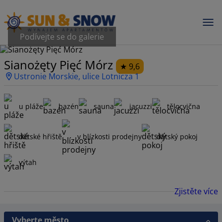
Podívejte se do galerie
Sianożęty Pięć Mórz
9,6
Ustronie Morskie, ulice Lotnicza 1
u pláže
bazén
sauna
jacuzzi
tělocvična
dětské hřiště
v blízkosti prodejny
dětský pokoj
výtah
Zjistěte více
Vyberte město