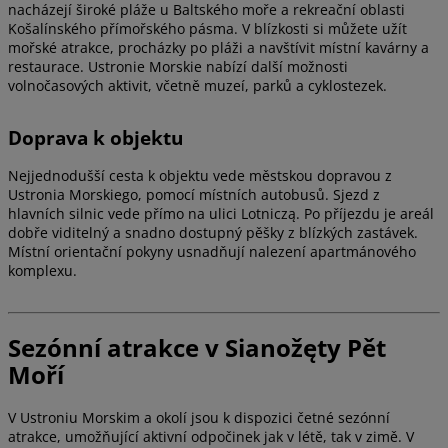
nacházejí široké pláže u Baltského moře a rekreační oblasti
Košalínského přímořského pásma. V blízkosti si můžete užít
mořské atrakce, procházky po pláži a navštívit místní kavárny a
restaurace. Ustronie Morskie nabízí další možnosti
volnočasových aktivit, včetně muzeí, parků a cyklostezek.
Doprava k objektu
Nejjednodušší cesta k objektu vede městskou dopravou z
Ustronia Morskiego, pomocí místních autobusů. Sjezd z
hlavních silnic vede přímo na ulici Lotniczą. Po příjezdu je areál
dobře viditelný a snadno dostupný pěšky z blízkých zastávek.
Místní orientační pokyny usnadňují nalezení apartmánového
komplexu.
Sezónní atrakce v Sianožęty Pět
Moří
V Ustroniu Morskim a okolí jsou k dispozici četné sezónní
atrakce, umožňující aktivní odpočinek jak v létě, tak v zimě. V