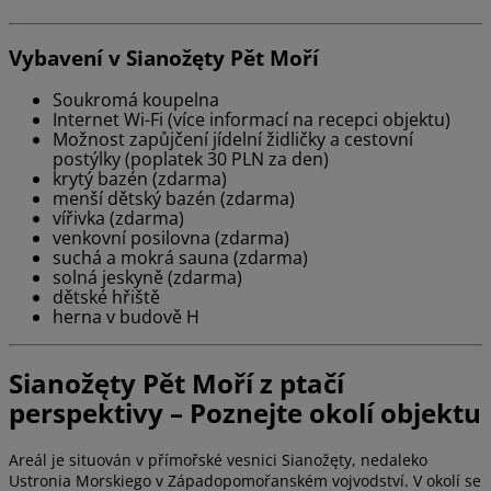
Vybavení v Sianožęty Pět Moří
Soukromá koupelna
Internet Wi-Fi (více informací na recepci objektu)
Možnost zapůjčení jídelní židličky a cestovní
postýlky (poplatek 30 PLN za den)
krytý bazén (zdarma)
menší dětský bazén (zdarma)
vířivka (zdarma)
venkovní posilovna (zdarma)
suchá a mokrá sauna (zdarma)
solná jeskyně (zdarma)
dětské hřiště
herna v budově H
Sianožęty Pět Moří z ptačí
perspektivy – Poznejte okolí objektu
Areál je situován v přímořské vesnici Sianožęty, nedaleko
Ustronia Morskiego v Západopomořanském vojvodství. V okolí se