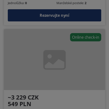
Jednolůžka:
0
Manželské postele:
2
Rezervujte nyní
Online check-in
~3 229 CZK
549 PLN