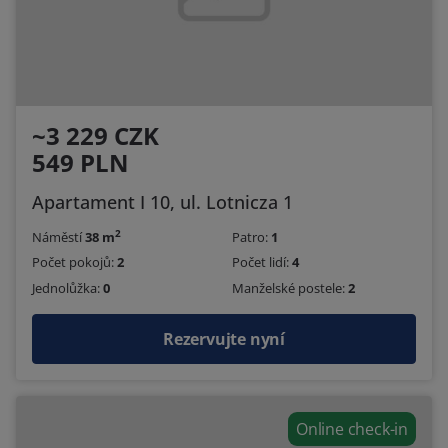
~3 229 CZK
549 PLN
Apartament I 10, ul. Lotnicza 1
2
Náměstí
38 m
Patro:
1
Počet pokojů:
2
Počet lidí:
4
Jednolůžka:
0
Manželské postele:
2
Rezervujte nyní
Online check-in