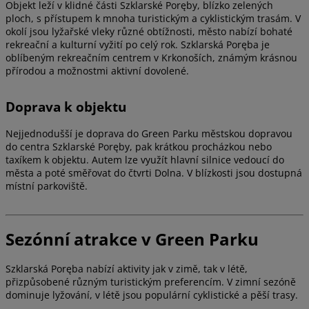
Objekt leží v klidné části Szklarské Poręby, blízko zelených
ploch, s přístupem k mnoha turistickým a cyklistickým trasám. V
okolí jsou lyžařské vleky různé obtížnosti, město nabízí bohaté
rekreační a kulturní vyžití po celý rok. Szklarská Poręba je
oblíbeným rekreačním centrem v Krkonoších, známým krásnou
přírodou a možnostmi aktivní dovolené.
Doprava k objektu
Nejjednodušší je doprava do Green Parku městskou dopravou
do centra Szklarské Poręby, pak krátkou procházkou nebo
taxíkem k objektu. Autem lze využít hlavní silnice vedoucí do
města a poté směřovat do čtvrti Dolna. V blízkosti jsou dostupná
místní parkoviště.
Sezónní atrakce v Green Parku
Szklarská Poręba nabízí aktivity jak v zimě, tak v létě,
přizpůsobené různým turistickým preferencím. V zimní sezóně
dominuje lyžování, v létě jsou populární cyklistické a pěší trasy.