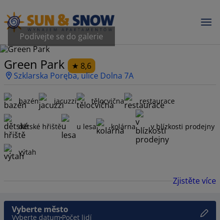
Podívejte se do galerie
Green Park
8,6
Szklarska Poręba, ulice Dolna 7A
bazén
jacuzzi
tělocvična
restaurace
dětské hřiště
u lesa
kolárna
v blízkosti prodejny
výtah
Zjistěte více
Vyberte město
Vyberte datum
Počet lidí