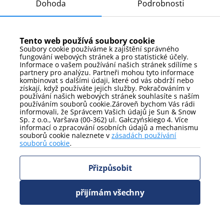
Dohoda
Podrobnosti
(nutný telefonický kontakt) – poplatek za zvíře 40
PLN za den za každé zvíře
Noční klid:
platí od 22:00 do 6:00
Tento web používá soubory cookie
Přibližné vzdálenosti
Soubory cookie používáme k zajištění správného
fungování webových stránek a pro statistické účely.
Informace o vašem používání našich stránek sdílíme s
obchod: 20 m
partnery pro analýzu. Partneři mohou tyto informace
kombinovat s dalšími údaji, které od vás obdrží nebo
restauracja: 850 m
získají, když používáte jejich služby. Pokračováním v
používání našich webových stránek souhlasíte s naším
lékárna: 1,8 km
používáním souborů cookie.Zároveň bychom Vás rádi
nádraží: 1,8 km
informovali, že Správcem Vašich údajů je Sun & Snow
Sp. z o.o., Varšava (00-362) ul. Gałczyńskiego 4. Více
svah: 1 km
informací o zpracování osobních údajů a mechanismu
souborů cookie naleznete v
zásadách používání
Zasněžené kotle: 3,6 km
souborů cookie
.
Vodopád Kamieńczyk: 3,8 km
Přizpůsobit
Szklarski vodopád: 4,9 km
Muzeum minerálů: 3,6 km
přijímám všechny
Huta Julia: 8,5 km
Chybotek: 3,5 km