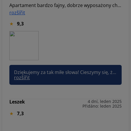
Apartament bardzo fajny, dobrze wyposażony choć brakowało zmywarki 😁piękne widoki z balkonu, dostęp do strefy spa był ogromnym plusem, ogólnie pobyt był bardzo udany, jesteśmy zadowoleni 👍
rozšířit
9,3
Dziękujemy za tak miłe słowa! Cieszymy się, że apartament spełnił Państwa oczekiwania. Dziękujemy za sugestię dotyczącą zmywarki — weźmiemy to pod uwagę przy dalszym wyposażaniu apartamentu. Pozdrawiam, Joanna Sun&Snow
rozšířit
Leszek
4 dní, leden 2025
Přidáno: leden 2025
7,3