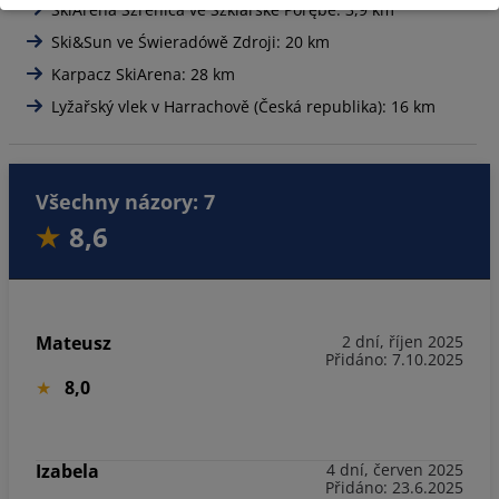
SkiArena Szrenica ve Szklarské Porębě: 3,9 km
Ski&Sun ve Świeradówě Zdroji: 20 km
Karpacz SkiArena: 28 km
Lyžařský vlek v Harrachově (Česká republika): 16 km
Všechny názory: 7
8,6
Mateusz
2 dní, říjen 2025
Přidáno: 7.10.2025
8,0
Izabela
4 dní, červen 2025
Přidáno: 23.6.2025