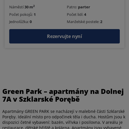
2
Náměstí
30 m
Patro:
parter
Počet pokojů:
1
Počet lidí:
4
Jednolůžka:
0
Manželské postele:
2
Rezervujte nyní
Green Park – apartmány na Dolnej
7A v Szklarské Porębě
Apartmány GREEN PARK se nacházejí v malebné části Szklarské
Poręby. Ideální místo pro odpočinek těla i ducha. Hostům jsou k
dispozici četné vybavení: bazén, vířivka i posilovna. V areálu je
restaurace, dětské hřiště a kolárna. Apartmány jsou vybavené