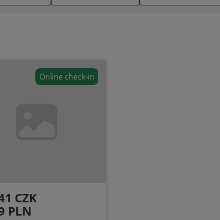
Online check-in
41 CZK
9 PLN