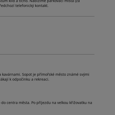
tům klid a ticho. Nabízíme parkovací místa (za
edchozí telefonický kontakt.
 a kavárnami. Sopot je přímořské město známé svými
ákají k odpočinku a rekreaci.
do centra města. Po příjezdu na velkou křižovatku na