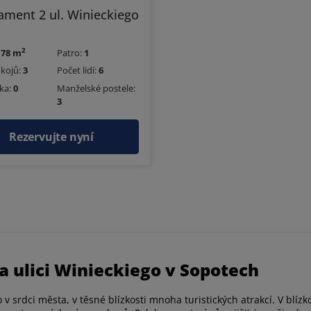
ament 2 ul. Winieckiego
2
í
78 m
Patro:
1
okojů:
3
Počet lidí:
6
ka:
0
Manželské postele:
3
Rezervujte nyní
a ulici Winieckiego v Sopotech
v srdci města, v těsné blízkosti mnoha turistických atrakcí. V blíz