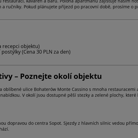
 restaurací, kaváren a barů. Poloha apartmánů zajišťuje našim hos
 a ručníky. Pokud plánujete příjezd po pracovní době, prosíme o př
a recepci objektu)
í postýlky (Cena 30 PLN za den)
ivy – Poznejte okolí objektu
že a oblíbené ulice Bohaterów Monte Cassino s mnoha restauracemi
abídkou. V okolí jsou dostupné pěší stezky a zelené plochy, které l
u dopravou do centra Sopot. Sjezdy z hlavních silnic vedou přímo 
hází.