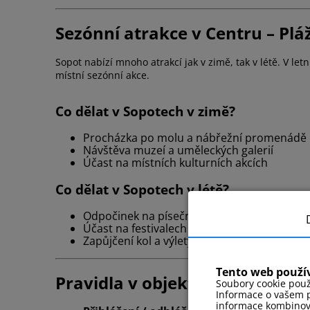
Sezónní atrakce v Centru – Pláž
Sopot nabízí mnoho atrakcí jak v zimě, tak v létě. V le
místní sezónní akce.
Co dělat v Sopotech v zimě?
Procházka po molu a nábřežní promenádě
Návštěva muzeí a uměleckých galerií
Účast na místních kulturních akcích
Co dělat v Sopotech v létě?
Odpočinek na písečné pláži
Účast na festivalech a venkovních koncerte
Zapůjčení kol a výlety po cyklostezkách
Tento web použí
Pravidla v objektu
Soubory cookie použ
Informace o vašem p
informace kombinovat