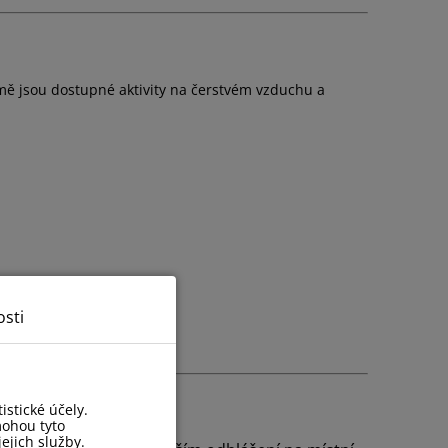
zimě jsou dostupné aktivity na čerstvém vzduchu a
sti
stické účely.
mohou tyto
ejich služby.