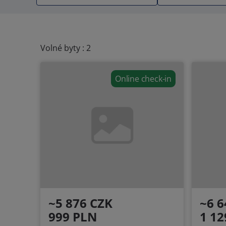
Volné byty : 2
Online check-in
~5 876 CZK
~6 6
999 PLN
1 12