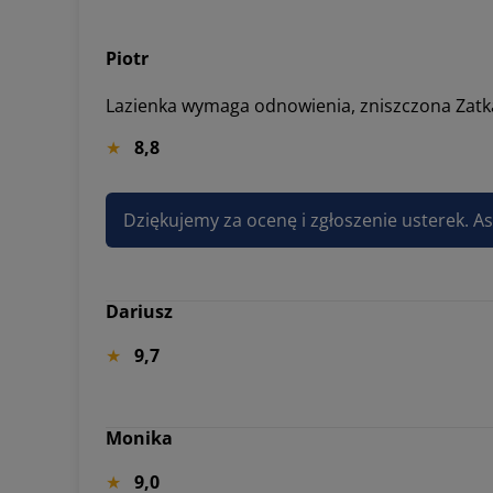
Piotr
Lazienka wymaga odnowienia, zniszczona Zatka
8,8
Dziękujemy za ocenę i zgłoszenie usterek. 
Dariusz
9,7
Monika
9,0