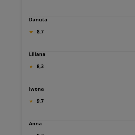
Danuta
8,7
Liliana
8,3
Iwona
9,7
Anna