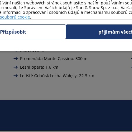
, odhlášení do 11:00. Možnost individuální domluvy na dřívě
ívání našich webových stránek souhlasíte s naším používáním so
rmovali, že Správcem Vašich údajů je Sun & Snow Sp. z o.o., Varšav
nech (vyžaduje telefonický kontakt) – poplatek za pobyt zv
ce informací o zpracování osobních údajů a mechanismu souborů co
 souborů cookie
.
Přizpůsobit
přijímám všec
Pláž pro psy: 7,9 km
Molo: 800 m
Promenáda Monte Cassino: 300 m
Lesní opera: 1,6 km
Letiště Gdańsk Lecha Wałęsy: 22,3 km