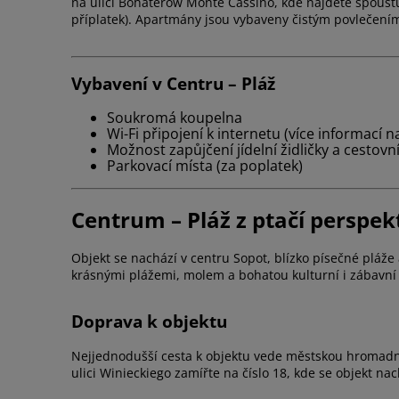
na ulici Bohaterów Monte Cassino, kde najdete spoustu
příplatek). Apartmány jsou vybaveny čistým povlečením
Vybavení v Centru – Pláž
Soukromá koupelna
Wi-Fi připojení k internetu (více informací n
Možnost zapůjčení jídelní židličky a cestovn
Parkovací místa (za poplatek)
Centrum – Pláž z ptačí perspekt
Objekt se nachází v centru Sopot, blízko písečné plá
krásnými plážemi, molem a bohatou kulturní i zábavní n
Doprava k objektu
Nejjednodušší cesta k objektu vede městskou hromadno
ulici Winieckiego zamířte na číslo 18, kde se objekt nac