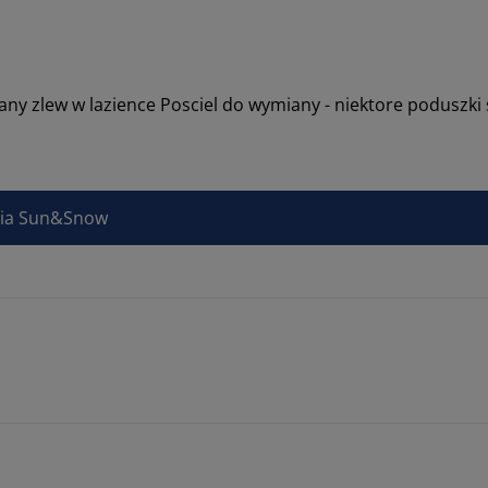
ny zlew w lazience Posciel do wymiany - niektore poduszki
Asia Sun&Snow