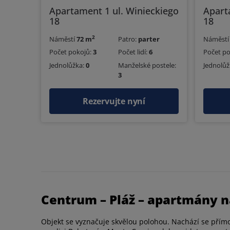
Apartament 1 ul. Winieckiego
Apart
18
18
2
Náměstí
72 m
Patro:
parter
Náměst
Počet pokojů:
3
Počet lidí:
6
Počet p
Jednolůžka:
0
Manželské postele:
Jednolůž
3
Rezervujte nyní
Centrum – Pláž – apartmány n
Objekt se vyznačuje skvělou polohou. Nachází se přímo 