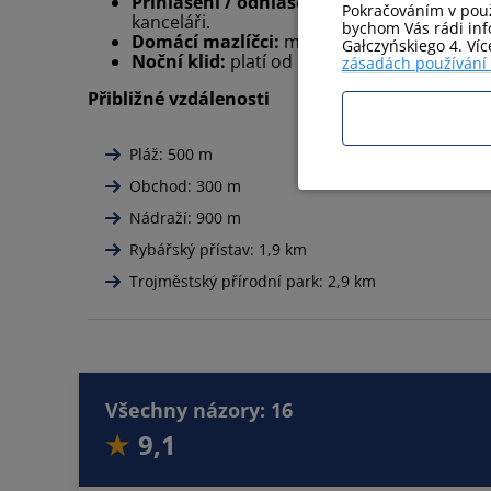
Přihlášení / odhlášení:
Přihlášení od 16:00
Pokračováním v použ
kanceláři.
bychom Vás rádi info
Domácí mazlíčci:
možní v některých apartmá
Gałczyńskiego 4. Ví
Noční klid:
platí od 22:00 do 6:00
zásadách používání
Přibližné vzdálenosti
Pláž: 500 m
Obchod: 300 m
Nádraží: 900 m
Rybářský přístav: 1,9 km
Trojměstský přírodní park: 2,9 km
Všechny názory: 16
9,1