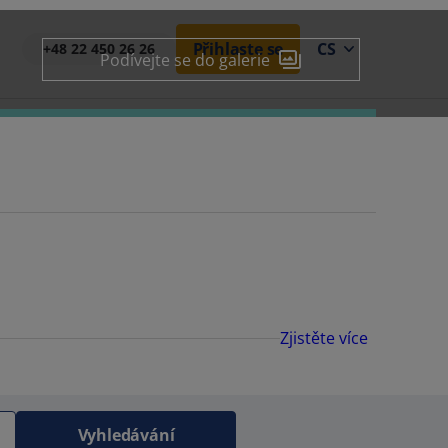
Přihlaste se
CS
+48 22 450 26 26
Podívejte se do galerie
Zjistěte více
Vyhledávání