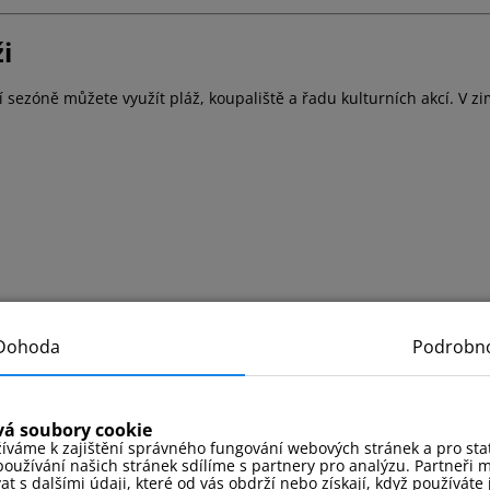
i
tní sezóně můžete využít pláž, koupaliště a řadu kulturních akcí. V 
Dohoda
Podrobno
ch
vá soubory cookie
íváme k zajištění správného fungování webových stránek a pro stati
oužívání našich stránek sdílíme s partnery pro analýzu. Partneři 
 s dalšími údaji, které od vás obdrží nebo získají, když používáte j