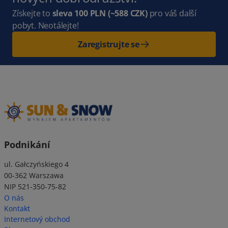
Získejte to
sleva 100 PLN
(~588 CZK)
pro váš další
pobyt. Neotálejte!
Zaregistrujte se
Podnikání
ul. Gałczyńskiego 4
00-362 Warszawa
NIP 521-350-75-82
O nás
Kontakt
Internetový obchod