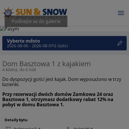
Podívejte se do galerie
Vyberte město
2026-08-06 - 2026-08-07
2 Gości
Dom Basztowa 1 z kajakiem
4 klidný, do 6 lidé
Do dyspozycji gości jest kajak. Dom wyposażono w trzy
łazienki.
Przy rezerwacji dwóch domów Zamkowa 24 oraz
Basztowa 1, otrzymasz dodatkowy rabat 12% na
pobyt w domu Basztowa 1.
Detaily bytu