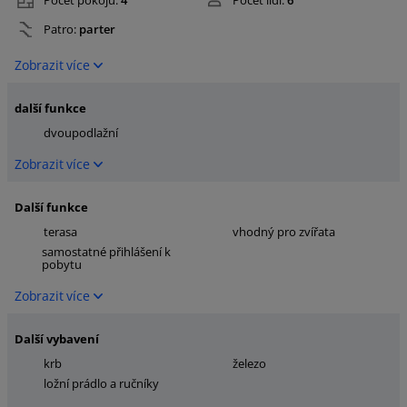
Počet pokojů:
4
Počet lidí:
6
Patro:
parter
Zobrazit více
další funkce
dvoupodlažní
Zobrazit více
Další funkce
terasa
vhodný pro zvířata
samostatné přihlášení k
pobytu
Zobrazit více
Další vybavení
krb
železo
ložní prádlo a ručníky