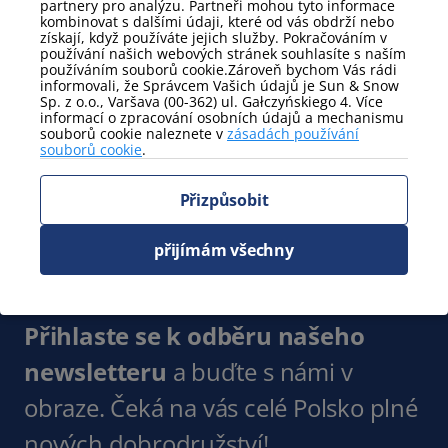
partnery pro analýzu. Partneři mohou tyto informace
Venkovní parkoviště
kombinovat s dalšími údaji, které od vás obdrží nebo
získají, když používáte jejich služby. Pokračováním v
Zobrazit více
používání našich webových stránek souhlasíte s naším
používáním souborů cookie.Zároveň bychom Vás rádi
informovali, že Správcem Vašich údajů je Sun & Snow
Postele
Sp. z o.o., Varšava (00-362) ul. Gałczyńskiego 4. Více
Ručníky
Další koupelna
informací o zpracování osobních údajů a mechanismu
souborů cookie naleznete v
zásadách používání
jednolůžko
souborů cookie
.
Zobrazit více
Přizpůsobit
Postele - podrobnosti
manželská postel
jednolůžko
přijímám všechny
Zobrazit více
Přihlaste se k odběru našeho
newsletteru
a buďte s námi v
obraze. Čeká na vás celé Polsko plné
nových dobrodružství!