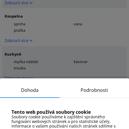
Zobrazit více
Koupelna
sprcha
vana
pračka
Zobrazit více
Kuchyně
myčka nádobí
kávovar
trouba
Zobrazit více
Dohoda
Podrobnosti
Média
tv
Zobrazit více
Tento web používá soubory cookie
Soubory cookie používáme k zajištění správného
fungování webových stránek a pro statistické účely.
Parkování
Informace o vašem používání našich stránek sdílíme s