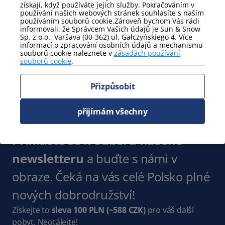
získají, když používáte jejich služby. Pokračováním v
používání našich webových stránek souhlasíte s naším
používáním souborů cookie.Zároveň bychom Vás rádi
Postele
informovali, že Správcem Vašich údajů je Sun & Snow
Ručníky
manželská postel
Sp. z o.o., Varšava (00-362) ul. Gałczyńskiego 4. Více
informací o zpracování osobních údajů a mechanismu
Zobrazit více
souborů cookie naleznete v
zásadách používání
souborů cookie
.
Postele - podrobnosti
Přizpůsobit
dvoumístná rozkládací
manželská postel
pohovka
přijímám všechny
Zobrazit více
Přihlaste se k odběru našeho
newsletteru
a buďte s námi v
obraze. Čeká na vás celé Polsko plné
nových dobrodružství!
Získejte to
sleva 100 PLN
(~588 CZK)
pro váš další
pobyt. Neotálejte!