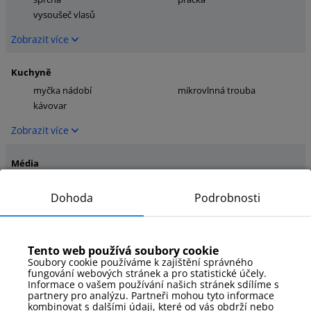
vysoušeč vlasů
Zobrazit více
Kuchyně
myčka nádobí
mikrovlnná trouba
kávovar
Zobrazit více
Média
tv
internet
Dohoda
Podrobnosti
kabelová/satelitní televize
Zobrazit více
Tento web používá soubory cookie
Parkování
Soubory cookie používáme k zajištění správného
Žádné vyhrazené parkovací
fungování webových stránek a pro statistické účely.
místo
Informace o vašem používání našich stránek sdílíme s
partnery pro analýzu. Partneři mohou tyto informace
kombinovat s dalšími údaji, které od vás obdrží nebo
Zobrazit více