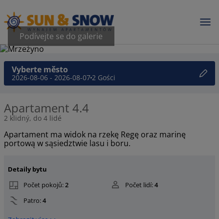
Podívejte se do galerie
Vyberte město
2026-08-06 - 2026-08-07
2 Gości
Apartament 4.4
2 klidný, do 4 lidé
Apartament ma widok na rzekę Regę oraz marinę
portową w sąsiedztwie lasu i boru.
Detaily bytu
Počet pokojů:
2
Počet lidí:
4
Patro:
4