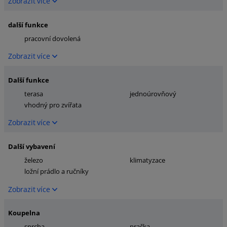
Zobrazit více
další funkce
pracovní dovolená
Zobrazit více
Další funkce
terasa
jednoúrovňový
vhodný pro zvířata
Zobrazit více
Další vybavení
železo
klimatyzace
ložní prádlo a ručníky
Zobrazit více
Koupelna
sprcha
pračka