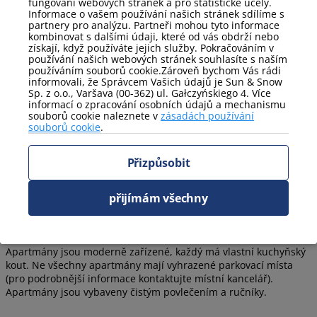
fungování webových stránek a pro statistické účely.
Rezervujte nyní
Informace o vašem používání našich stránek sdílíme s
partnery pro analýzu. Partneři mohou tyto informace
kombinovat s dalšími údaji, které od vás obdrží nebo
získají, když používáte jejich služby. Pokračováním v
používání našich webových stránek souhlasíte s naším
používáním souborů cookie.Zároveň bychom Vás rádi
informovali, že Správcem Vašich údajů je Sun & Snow
Sp. z o.o., Varšava (00-362) ul. Gałczyńskiego 4. Více
informací o zpracování osobních údajů a mechanismu
souborů cookie naleznete v
zásadách používání
souborů cookie
.
Międzyzdrojské náměstí –
apartmány na Gryfa Pomorskiego
Přizpůsobit
v Międzyzdrojích
přijímám všechny
Objekt se nachází přímo v centru města, což umožňuje
pohodlný přístup k turistickým atrakcím. Najdete zde mnoho
gastronomických zařízení a obchodů. Budova je blízko moře.
Apartmány jsou moderně zařízené, každý má vlastní kuchyňský
kout. Ne všechny apartmány mají vyhrazené parkovací místa
(pro podrobnější informace kontaktujte místní kancelář).
Apartmány jsou vybaveny čistým povlečením a ručníky.