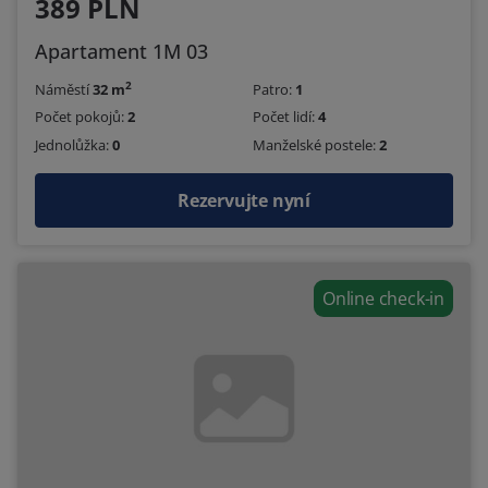
389 PLN
Apartament 1M 03
2
Náměstí
32 m
Patro:
1
Počet pokojů:
2
Počet lidí:
4
Jednolůžka:
0
Manželské postele:
2
Rezervujte nyní
Online check-in