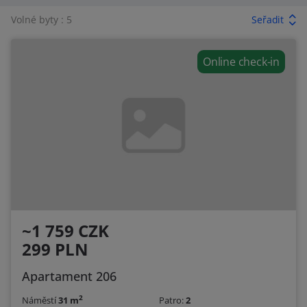
Volné byty : 5
Seřadit
Online check-in
~1 759 CZK
299 PLN
Apartament 206
2
Náměstí
31 m
Patro:
2