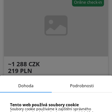
Online check-in
~1 288 CZK
219 PLN
Apartament 203
Dohoda
Podrobnosti
2
Náměstí
27 m
Patro:
2
Počet pokojů:
1
Počet lidí:
2
Jednolůžka:
0
Manželské postele:
1
Tento web používá soubory cookie
Soubory cookie používáme k zajištění správného