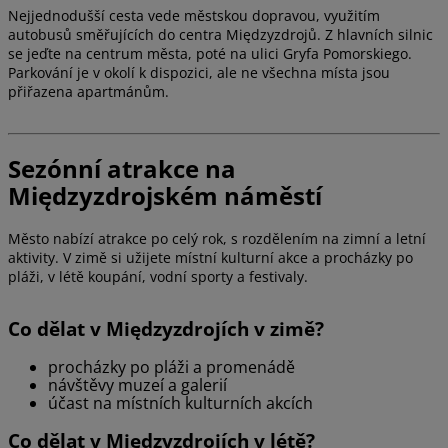
Nejjednodušší cesta vede městskou dopravou, využitím
autobusů směřujících do centra Międzyzdrojů. Z hlavních silnic
se jeďte na centrum města, poté na ulici Gryfa Pomorskiego.
Parkování je v okolí k dispozici, ale ne všechna místa jsou
přiřazena apartmánům.
Sezónní atrakce na
Międzyzdrojském náměstí
Město nabízí atrakce po celý rok, s rozdělením na zimní a letní
aktivity. V zimě si užijete místní kulturní akce a procházky po
pláži, v létě koupání, vodní sporty a festivaly.
Co dělat v Międzyzdrojích v zimě?
procházky po pláži a promenádě
návštěvy muzeí a galerií
účast na místních kulturních akcích
Co dělat v Międzyzdrojích v létě?