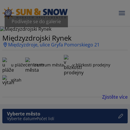
Podívejte se do galerie
Międzyzdrojski Rynek
Międzyzdroje, ulice Gryfa Pomorskiego 21
u pláže
centrum města
v blízkosti prodejny
výtah
Zjistěte více
Vyberte město
Vyberte datum
Počet lidí