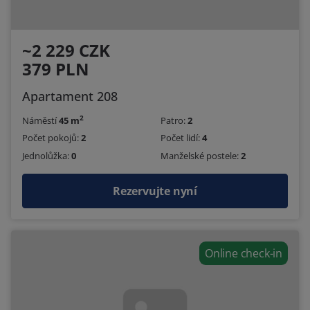
~2 229 CZK
379 PLN
Apartament 208
2
Náměstí
45 m
Patro:
2
Počet pokojů:
2
Počet lidí:
4
Jednolůžka:
0
Manželské postele:
2
Rezervujte nyní
Online check-in