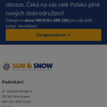
obraze. Čeká na vás celé Polsko plné
nových dobrodružství!
Získejte to
sleva 100 PLN
(~588 CZK)
pro váš další
pobyt. Neotálejte!
Zaregistrujte se
Podnikání
ul. Gałczyńskiego 4
00-362 Warszawa
NIP 521-350-75-82
O nás