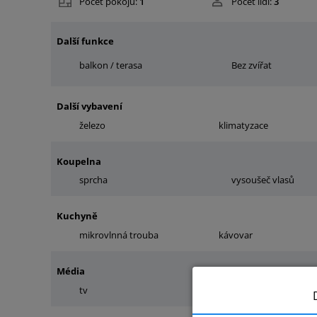
Počet pokojů:
1
Počet lidí:
3
Další funkce
balkon / terasa
Bez zvířat
Další vybavení
železo
klimatyzace
Koupelna
sprcha
vysoušeč vlasů
Kuchyně
mikrovlnná trouba
kávovar
Média
tv
internet