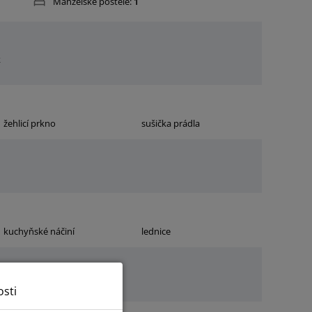
Manželské postele:
1
k
žehlicí prkno
sušička prádla
kuchyňské náčiní
lednice
sti