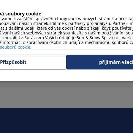
vá soubory cookie
íváme k zajištění správného fungování webových stránek a pro stati
oužívání našich stránek sdílíme s partnery pro analýzu. Partneři 
 s dalšími údaji, které od vás obdrží nebo získají, když používáte j
ívání našich webových stránek souhlasíte s naším používáním so
manželská postel
rmovali, že Správcem Vašich údajů je Sun & Snow Sp. z o.o., Varšav
ce informací o zpracování osobních údajů a mechanismu souborů co
 souborů cookie
.
Přizpůsobit
přijímám všec