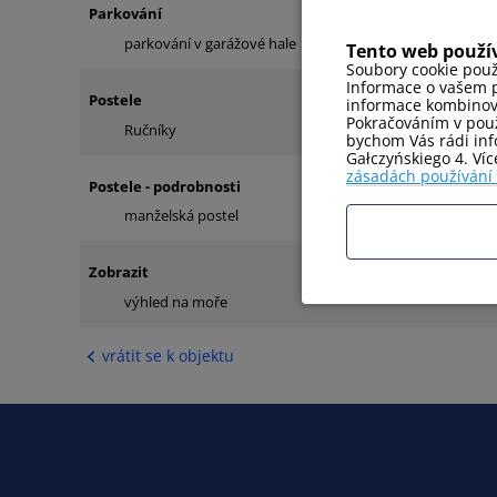
Parkování
parkování v garážové hale
Tento web použí
Soubory cookie použ
Informace o vašem p
Postele
informace kombinovat
Pokračováním v použ
Ručníky
jednolůžko
bychom Vás rádi info
Gałczyńskiego 4. Ví
zásadách používání
Postele - podrobnosti
manželská postel
jednolůžko
Zobrazit
výhled na moře
vrátit se k objektu