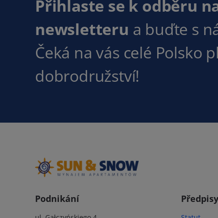
Přihlaste se k odběru n
newsletteru
a buďte s n
Čeká na vás celé Polsko 
dobrodružství!
Podnikání
Předpis
ul. Gałczyńskiego 4
Statut