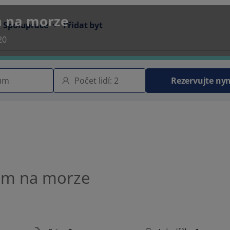
m na morze
Spolupráce
Přidat byt
20
Rezervujte nyn
em na morze