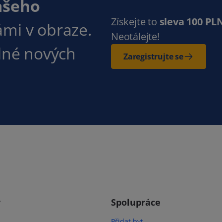
ašeho
Získejte to
sleva 100 PL
ámi v obraze.
Neotálejte!
plné nových
Zaregistrujte se
y
Spolupráce
Přidat byt