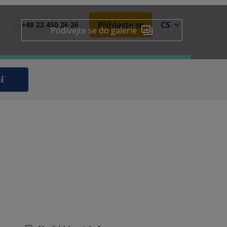
Přihlaste se
CS
+48 22 450 26 26
Podívejte se do galerie
í