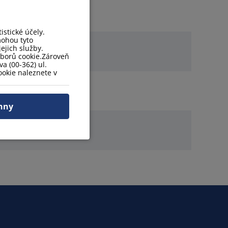
stické účely.
mohou tyto
ejich služby.
uborů cookie.Zároveň
a (00-362) ul.
okie naleznete v
hny