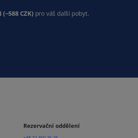
N
(~588 CZK)
pro váš další pobyt.
Rezervační oddělení
+48 22 450 26 26