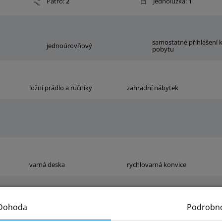
Patro:
2
Jednolůžka:
1
samostatné přihlášení 
jednoúrovňový
pobytu
ložní prádlo a ručníky
zahradní nábytek
varná deska
rychlovarná konvice
Dohoda
Podrobno