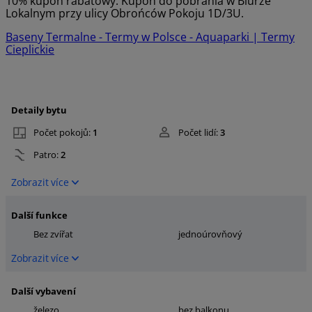
10% kupon rabatowy. Kupon do pobrania w Biurze
Lokalnym przy ulicy Obrońców Pokoju 1D/3U.
Baseny Termalne - Termy w Polsce - Aquaparki | Termy
Cieplickie
Detaily bytu
Počet pokojů:
1
Počet lidí:
3
Patro:
2
Zobrazit více
Další funkce
Bez zvířat
jednoúrovňový
Zobrazit více
Další vybavení
železo
bez balkonu