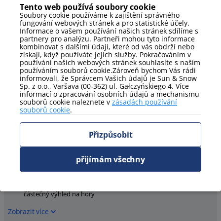
Parkování
Tento web používá soubory cookie
Venkovní parkoviště
Soubory cookie používáme k zajištění správného
fungování webových stránek a pro statistické účely.
Informace o vašem používání našich stránek sdílíme s
Zobrazit více
partnery pro analýzu. Partneři mohou tyto informace
kombinovat s dalšími údaji, které od vás obdrží nebo
získají, když používáte jejich služby. Pokračováním v
Postele
používání našich webových stránek souhlasíte s naším
Ručníky
jednolůžko
používáním souborů cookie.Zároveň bychom Vás rádi
informovali, že Správcem Vašich údajů je Sun & Snow
manželská postel
Sp. z o.o., Varšava (00-362) ul. Gałczyńskiego 4. Více
informací o zpracování osobních údajů a mechanismu
Zobrazit více
souborů cookie naleznete v
zásadách používání
souborů cookie
.
Postele - podrobnosti
dvoumístná rozkládací
postel v hotelovém
Přizpůsobit
pohovka
systému
Zobrazit více
přijímám všechny
Zobrazit
částečný výhled na hory
Zobrazit více