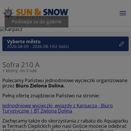
Podívejte se do galerie
Vyberte město
2026-08-09 - 2026-08-10
2 Gości
Sofra 210 A
1 klidný, do 3 lidé
Polecamy Państwu jednodniowe wycieczki organizowane
przez
Biuro Zielona Dolina
.
Pełną ofertę znajdziecie Państwo na stronie:
Jednodniowe wycieczki, wyjazdy z Karpacza - Biuro
Turystyczne | BT Zielona Dolina
Zachęcamy także do skorzystania z rabatu do Aquaparku
w Termach Cieplickich jako nasi Goście możecie odebrać