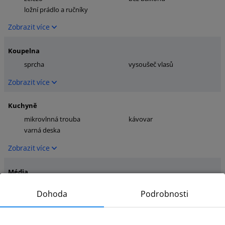
ložní prádlo a ručníky
Zobrazit více
Koupelna
sprcha
vysoušeč vlasů
Zobrazit více
Kuchyně
mikrovlnná trouba
kávovar
varná deska
Zobrazit více
Média
tv
internet
Dohoda
Podrobnosti
Zobrazit více