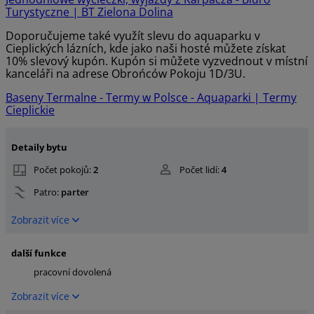
Turystyczne | BT Zielona Dolina
Doporučujeme také využít slevu do aquaparku v
Cieplických lázních, kde jako naši hosté můžete získat
10% slevový kupón. Kupón si můžete vyzvednout v místní
kanceláři na adrese Obrońców Pokoju 1D/3U.
Baseny Termalne - Termy w Polsce - Aquaparki | Termy
Cieplickie
Detaily bytu
Počet pokojů:
2
Počet lidí:
4
Patro:
parter
Zobrazit více
další funkce
pracovní dovolená
Zobrazit více