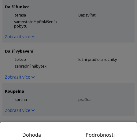
Další funkce
terasa
Bez zvířat
samostatné přihlášení k
pobytu
Zobrazit více
Další vybavení
železo
ložní prádlo a ručníky
zahradní nábytek
Zobrazit více
Koupelna
sprcha
pračka
Zobrazit více
Kuchyně
myčka nádobí
mikrovlnná trouba
Dohoda
Podrobnosti