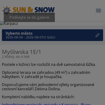
Podívejte se do galerie
Vyberte město
2026-08-06 - 2026-08-07
2 Gości
Myśliwska 1E/1
2 klidný, do 4 lidé
Postele v ložnici lze rozložit na dvě samostatná lůžka.
Oplocená terasa se zahradou (49 m²) s zahradním
nábytkem. V zahradě je houpačka.
Doporučujeme vám jednodenní výlety organizované
cestovní kanceláří Zielona Dolina.
Kompletní nabídku najdete na stránkách:
Jednodniowe wycieczki, wyjazdy z Karpacza - Biuro