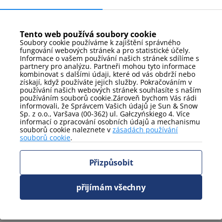
varná deska
Zobrazit více
Tento web používá soubory cookie
Soubory cookie používáme k zajištění správného
Média
fungování webových stránek a pro statistické účely.
Informace o vašem používání našich stránek sdílíme s
tv
internet
partnery pro analýzu. Partneři mohou tyto informace
kabelová/satelitní televize
kombinovat s dalšími údaji, které od vás obdrží nebo
získají, když používáte jejich služby. Pokračováním v
Zobrazit více
používání našich webových stránek souhlasíte s naším
používáním souborů cookie.Zároveň bychom Vás rádi
informovali, že Správcem Vašich údajů je Sun & Snow
Parkování
Sp. z o.o., Varšava (00-362) ul. Gałczyńskiego 4. Více
informací o zpracování osobních údajů a mechanismu
parkování v garážové hale
souborů cookie naleznete v
zásadách používání
souborů cookie
.
Zobrazit více
Přizpůsobit
Postele
Ručníky
jednolůžko
přijímám všechny
manželská postel
Zobrazit více