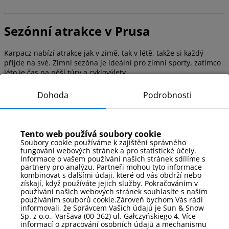
Sezónní atrakce v Prusa
Karpacz nabízí atrakce jak v zimě, tak v létě, takže si každý
přijde na své. Zimní sezóna je ideální pro zimní sporty, zatímco
léto je čas na pěší túry a cyklovýlety.
Dohoda
Podrobnosti
Co dělat v Karpaczi v zimě?
Lyžování a snowboarding
Procházky po zimních horských stezkách
Tento web používá soubory cookie
Návštěvy místních muzeí a krytých atrakcí
Soubory cookie používáme k zajištění správného
fungování webových stránek a pro statistické účely.
Co dělat v Karpaczi v létě?
Informace o vašem používání našich stránek sdílíme s
partnery pro analýzu. Partneři mohou tyto informace
Výlety po horských trasách
kombinovat s dalšími údaji, které od vás obdrží nebo
získají, když používáte jejich služby. Pokračováním v
Cyklistické výlety po okolí
používání našich webových stránek souhlasíte s naším
Relaxace v parcích a na zelených plochách
používáním souborů cookie.Zároveň bychom Vás rádi
informovali, že Správcem Vašich údajů je Sun & Snow
Sp. z o.o., Varšava (00-362) ul. Gałczyńskiego 4. Více
Pravidla v objektu
informací o zpracování osobních údajů a mechanismu