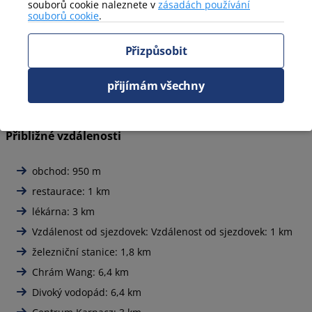
souborů cookie naleznete v
zásadách používání
souborů cookie
.
Příjezd / odjezd:
Příjezd od 16:00, odjezd do 11:00.
Možnost individuálního domluvení dřívějšího
příjezdu nebo pozdějšího odjezdu v místní
Přizpůsobit
kanceláři.
Ubytování se zvířaty:
možné v některých
přijímám všechny
apartmánech (nutný telefonický kontakt) – cena za
zvíře je 40 Kč za noc
Noční klid:
v časech 22:00–6:00
Přibližné vzdálenosti
obchod: 950 m
restaurace: 1 km
lékárna: 3 km
Vzdálenost od sjezdovek: Vzdálenost od sjezdovek: 1 km
železniční stanice: 1,8 km
Chrám Wang: 6,4 km
Divoký vodopád: 6,4 km