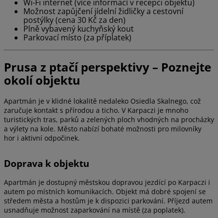
Wi-Fi internet (více informací v recepci objektu)
Možnost zapůjčení jídelní židličky a cestovní
postýlky (cena 30 Kč za den)
Plně vybavený kuchyňský kout
Parkovací místo (za příplatek)
Prusa z ptačí perspektivy – Poznejte
okolí objektu
Apartmán je v klidné lokalitě nedaleko Osiedla Skalnego, což
zaručuje kontakt s přírodou a ticho. V Karpaczi je mnoho
turistických tras, parků a zelených ploch vhodných na procházky
a výlety na kole. Město nabízí bohaté možnosti pro milovníky
hor i aktivní odpočinek.
Doprava k objektu
Apartmán je dostupný městskou dopravou jezdící po Karpaczi i
autem po místních komunikacích. Objekt má dobré spojení se
středem města a hostům je k dispozici parkování. Příjezd autem
usnadňuje možnost zaparkování na místě (za poplatek).