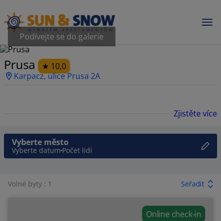
Podívejte se do galerie
Prusa
10,0
Karpacz, ulice Prusa 2A
Zjistěte více
Vyberte město
Vyberte datum
Počet lidí
Volné byty : 1
Seřadit
Online check-in