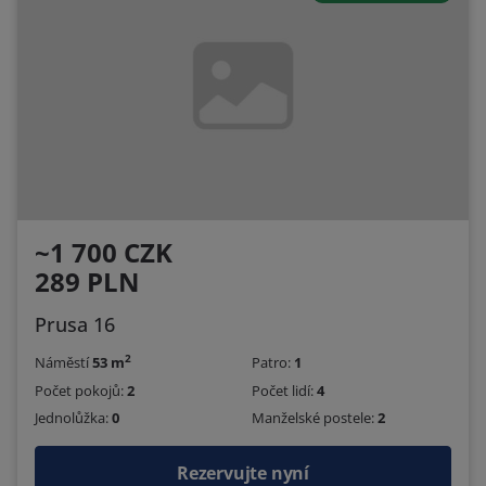
~1 700 CZK
289 PLN
Prusa 16
2
Náměstí
53 m
Patro:
1
Počet pokojů:
2
Počet lidí:
4
Jednolůžka:
0
Manželské postele:
2
Rezervujte nyní