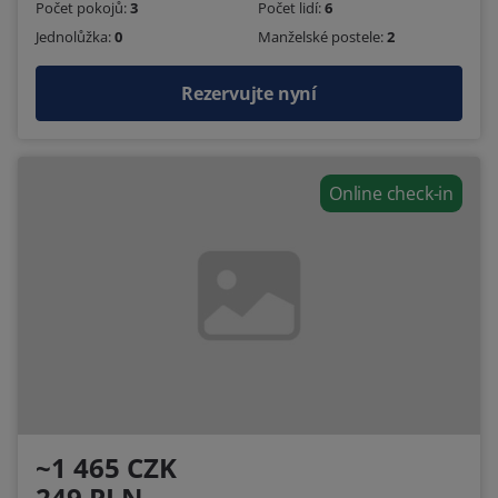
Počet pokojů:
3
Počet lidí:
6
Jednolůžka:
0
Manželské postele:
2
Rezervujte nyní
Online check-in
~1 465 CZK
249 PLN