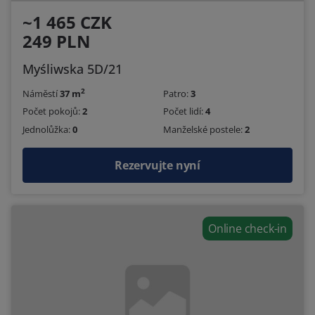
~1 465 CZK
249 PLN
Myśliwska 5D/21
2
Náměstí
37 m
Patro:
3
Počet pokojů:
2
Počet lidí:
4
Jednolůžka:
0
Manželské postele:
2
Rezervujte nyní
Online check-in