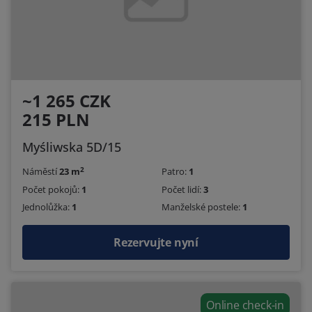
~1 265 CZK
215 PLN
Myśliwska 5D/15
2
Náměstí
23 m
Patro:
1
Počet pokojů:
1
Počet lidí:
3
Jednolůžka:
1
Manželské postele:
1
Rezervujte nyní
Online check-in