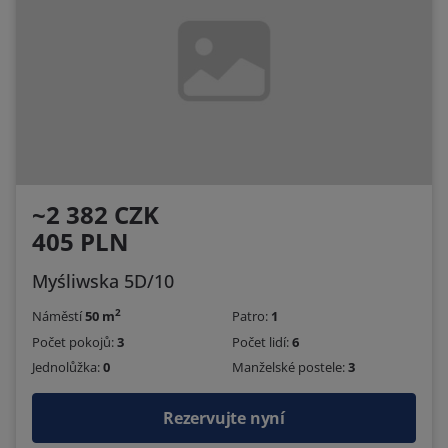
~2 382 CZK
405 PLN
Myśliwska 5D/10
2
Náměstí
50 m
Patro:
1
Počet pokojů:
3
Počet lidí:
6
Jednolůžka:
0
Manželské postele:
3
Rezervujte nyní