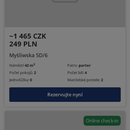
~1 465 CZK
249 PLN
Myśliwska 5D/6
2
Náměstí
42 m
Patro:
parter
Počet pokojů:
2
Počet lidí:
4
Jednolůžka:
0
Manželské postele:
2
Rezervujte nyní
Online check-in