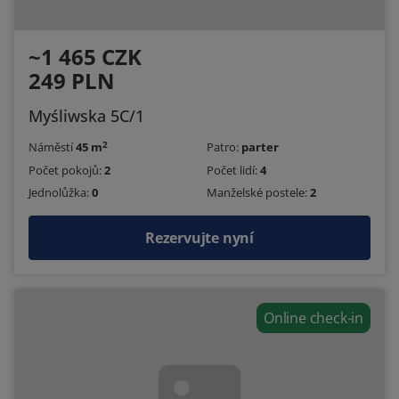
~1 465 CZK
249 PLN
Myśliwska 5C/1
2
Náměstí
45 m
Patro:
parter
Počet pokojů:
2
Počet lidí:
4
Jednolůžka:
0
Manželské postele:
2
Rezervujte nyní
Online check-in