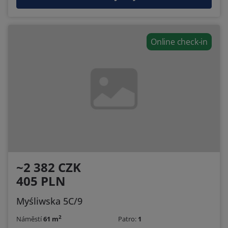
Online check-in
~2 382 CZK
405 PLN
Myśliwska 5C/9
2
Náměstí
61 m
Patro:
1