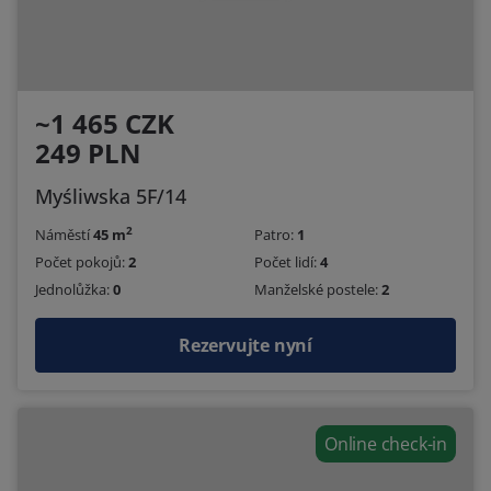
~1 465 CZK
249 PLN
Myśliwska 5F/14
2
Náměstí
45 m
Patro:
1
Počet pokojů:
2
Počet lidí:
4
Jednolůžka:
0
Manželské postele:
2
Rezervujte nyní
Online check-in