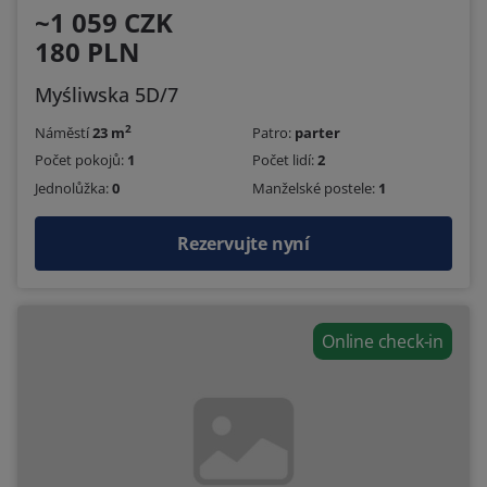
~1 059 CZK
180 PLN
Myśliwska 5D/7
2
Náměstí
23 m
Patro:
parter
Počet pokojů:
1
Počet lidí:
2
Jednolůžka:
0
Manželské postele:
1
Rezervujte nyní
Online check-in