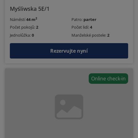
Myśliwska 5E/1
2
Náměstí
44 m
Patro:
parter
Počet pokojů:
2
Počet lidí:
4
Jednolůžka:
0
Manželské postele:
2
Rezervujte nyní
Online check-in