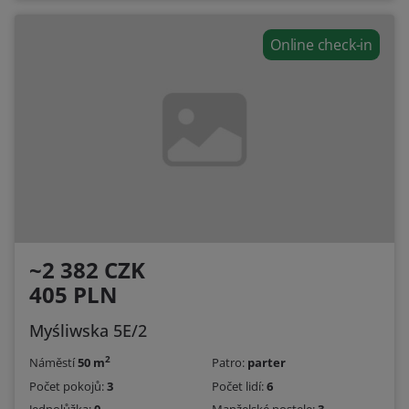
Online check-in
~2 382 CZK
405 PLN
Myśliwska 5E/2
2
Náměstí
50 m
Patro:
parter
Počet pokojů:
3
Počet lidí:
6
Jednolůžka:
0
Manželské postele:
3