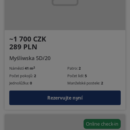
~1 700 CZK
289 PLN
Myśliwska 5D/20
2
Náměstí
41 m
Patro:
2
Počet pokojů:
2
Počet lidí:
5
Jednolůžka:
0
Manželské postele:
2
Rezervujte nyní
Online check-in