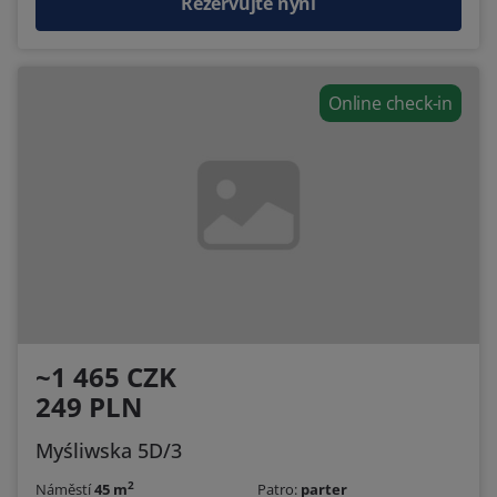
Rezervujte nyní
Online check-in
~1 465 CZK
249 PLN
Myśliwska 5D/3
2
Náměstí
45 m
Patro:
parter