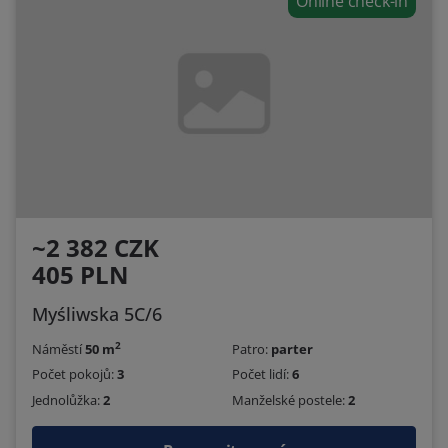
Online check-in
~2 382 CZK
405 PLN
Myśliwska 5C/6
2
Náměstí
50 m
Patro:
parter
Počet pokojů:
3
Počet lidí:
6
Jednolůžka:
2
Manželské postele:
2