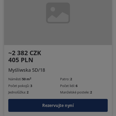
~2 382 CZK
405 PLN
Myśliwska 5D/18
2
Náměstí
50 m
Patro:
2
Počet pokojů:
3
Počet lidí:
6
Jednolůžka:
2
Manželské postele:
2
Rezervujte nyní