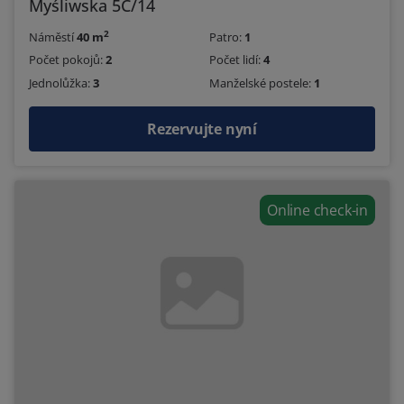
Myśliwska 5C/14
2
Náměstí
40 m
Patro:
1
Počet pokojů:
2
Počet lidí:
4
Jednolůžka:
3
Manželské postele:
1
Rezervujte nyní
Online check-in