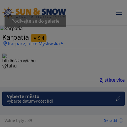
Podívejte se do galerie
Karpatia
9,4
Karpacz, ulice Myśliwska 5
blízko výtahu
Zjistěte více
Vyberte město
Vyberte datum
Počet lidí
Volné byty : 39
Seřadit