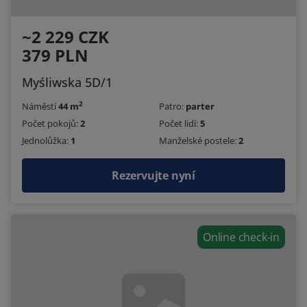
~2 229 CZK
379 PLN
Myśliwska 5D/1
2
Náměstí
44 m
Patro:
parter
Počet pokojů:
2
Počet lidí:
5
Jednolůžka:
1
Manželské postele:
2
Rezervujte nyní
Online check-in