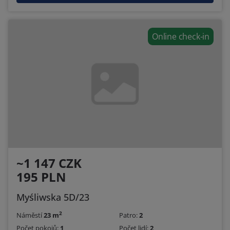
Online check-in
~1 147 CZK
195 PLN
Myśliwska 5D/23
2
Náměstí
23 m
Patro:
2
Počet pokojů:
1
Počet lidí:
2