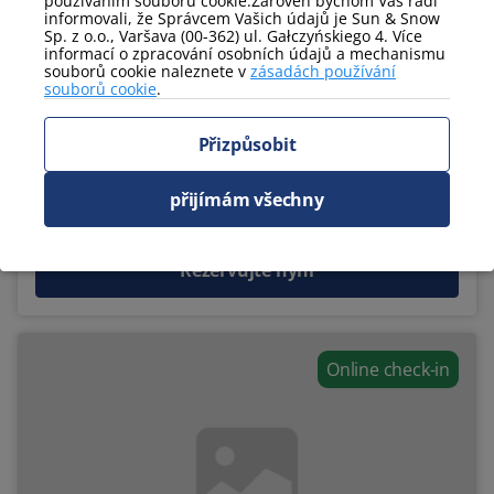
používáním souborů cookie.Zároveň bychom Vás rádi
informovali, že Správcem Vašich údajů je Sun & Snow
Sp. z o.o., Varšava (00-362) ul. Gałczyńskiego 4. Více
~1 465 CZK
informací o zpracování osobních údajů a mechanismu
249 PLN
souborů cookie naleznete v
zásadách používání
souborů cookie
.
Myśliwska 5C/7
Přizpůsobit
2
Náměstí
45 m
Patro:
parter
Počet pokojů:
2
Počet lidí:
4
přijímám všechny
Jednolůžka:
0
Manželské postele:
2
Rezervujte nyní
Online check-in