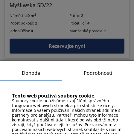
Myśliwska 5D/22
2
Náměstí
40 m
Patro:
2
Počet pokojů:
2
Počet lidí:
4
Jednolůžka:
0
Manželské postele:
2
Rezervujte nyní
Dohoda
Podrobnosti
Online check-in
Tento web používá soubory cookie
Soubory cookie používáme k zajištění správného
fungování webových stránek a pro statistické účely.
Informace o vašem používání našich stránek sdílíme s
partnery pro analýzu. Partneři mohou tyto informace
kombinovat s dalšími údaji, které od vás obdrží nebo
získají, když používáte jejich služby. Pokračováním v
používání našich webových stránek souhlasíte s naším