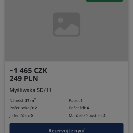
~1 465 CZK
249 PLN
Myśliwska 5D/11
2
Náměstí
37 m
Patro:
1
Počet pokojů:
2
Počet lidí:
4
Jednolůžka:
0
Manželské postele:
2
Rezervujte nyní