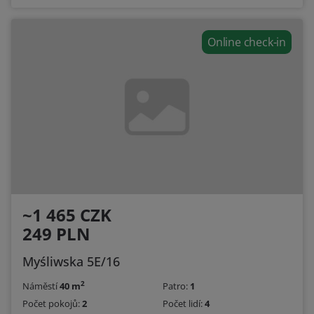
Online check-in
~1 465 CZK
249 PLN
Myśliwska 5E/16
2
Náměstí
40 m
Patro:
1
Počet pokojů:
2
Počet lidí:
4