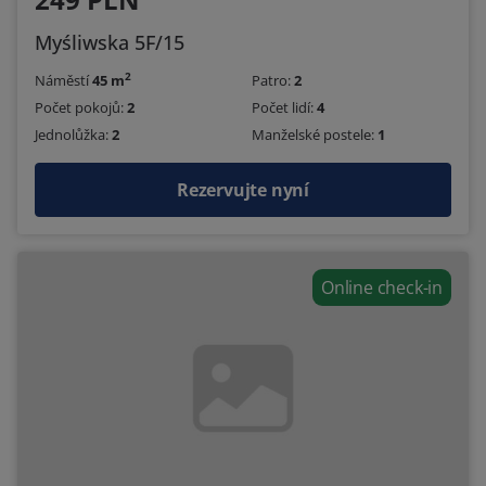
Myśliwska 5F/15
2
Náměstí
45 m
Patro:
2
Počet pokojů:
2
Počet lidí:
4
Jednolůžka:
2
Manželské postele:
1
Rezervujte nyní
Online check-in