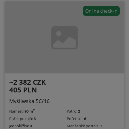
Online check-in
~2 382 CZK
405 PLN
Myśliwska 5C/16
2
Náměstí
90 m
Patro:
2
Počet pokojů:
3
Počet lidí:
6
Jednolůžka:
0
Manželské postele:
3