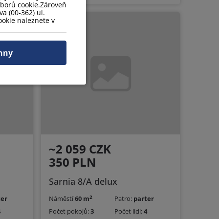
uborů cookie.Zároveň
a (00-362) ul.
okie naleznete v
hny
~2 059 CZK
350 PLN
Sarnia 8/A delux
2
ter
Náměstí
60 m
Patro:
parter
4
Počet pokojů:
3
Počet lidí:
4