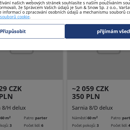
ívání našich webových stránek souhlasíte s naším používáním so
rmovali, že Správcem Vašich údajů je Sun & Snow Sp. z o.o., Varšav
ce informací o zpracování osobních údajů a mechanismu souborů co
 souborů cookie
.
Přizpůsobit
přijímám všec
29 CZK
~2 059 CZK
 PLN
350 PLN
a 8/H delux
Sarnia 8/D delux
2
2
í
60 m
Patro:
parter
Náměstí
60 m
Patro:
par
okojů:
3
Počet lidí:
6
Počet pokojů:
3
Počet lidí: