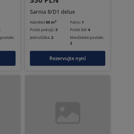
Sarnia 8/D1 delux
2
Náměstí
60 m
Patro:
1
6
Počet pokojů:
3
Počet lidí:
4
postele:
Jednolůžka:
2
Manželské postele:
2
Rezervujte nyní