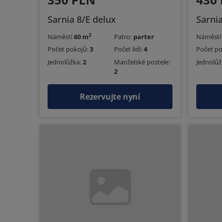
Sarnia 8/E delux
Sarni
2
Náměstí
60 m
Patro:
parter
Náměst
Počet pokojů:
3
Počet lidí:
4
Počet p
Jednolůžka:
2
Manželské postele:
Jednolůž
2
Rezervujte nyní