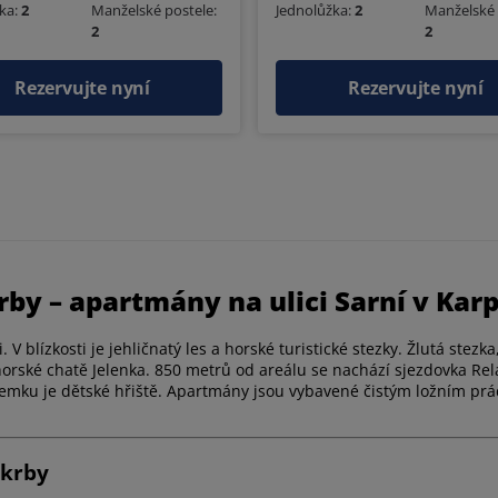
ka:
2
Manželské postele:
Jednolůžka:
2
Manželské 
2
2
Rezervujte nyní
Rezervujte nyní
rby – apartmány na ulici Sarní v Kar
i. V blízkosti je jehličnatý les a horské turistické stezky. Žlutá ste
horské chatě Jelenka. 850 metrů od areálu se nachází sjezdovka Re
zemku je dětské hřiště. Apartmány jsou vybavené čistým ložním prá
 krby