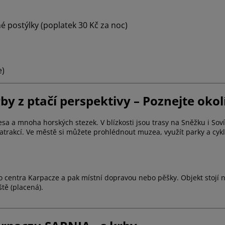
né postýlky (poplatek 30 Kč za noc)
e)
by z ptačí perspektivy – Poznejte okol
lesa a mnoha horských stezek. V blízkosti jsou trasy na Sněžku i Sov
atrakcí. Ve městě si můžete prohlédnout muzea, využít parky a cyklo
centra Karpacze a pak místní dopravou nebo pěšky. Objekt stojí na 
ště (placená).