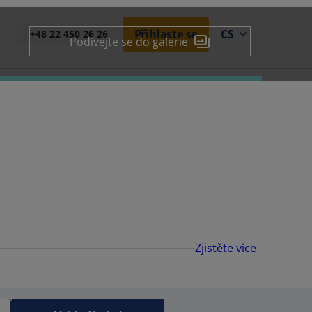
Přihlaste se
CS
+48 22 450 26 26
Podívejte se do galerie
Zjistěte více