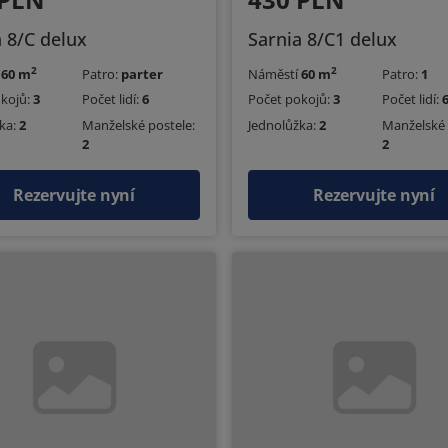
a 8/C delux
Sarnia 8/C1 delux
2
2
í
60 m
Patro:
parter
Náměstí
60 m
Patro:
1
okojů:
3
Počet lidí:
6
Počet pokojů:
3
Počet lidí:
ka:
2
Manželské postele:
Jednolůžka:
2
Manželské 
2
2
Rezervujte nyní
Rezervujte nyní