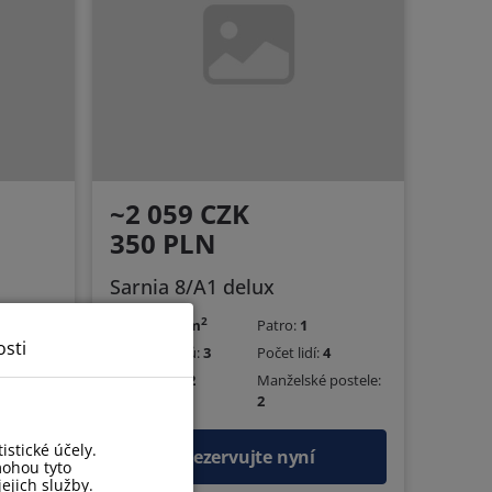
~2 059 CZK
350 PLN
Sarnia 8/A1 delux
2
ter
Náměstí
60 m
Patro:
1
sti
4
Počet pokojů:
3
Počet lidí:
4
postele:
Jednolůžka:
2
Manželské postele:
2
stické účely.
Rezervujte nyní
mohou tyto
ejich služby.