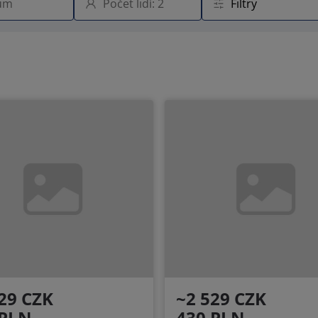
29 CZK
~2 529 CZK
 PLN
430 PLN