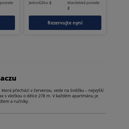
postele:
Jednolůžka:
2
Manželské postele:
2
Rezervujte nyní
paczu
zka, která přechází v červenou, vede na Sněžku – nejvyšší
lax s vlečkou o délce 278 m. V každém apartmánu je
dlem a ručníky.