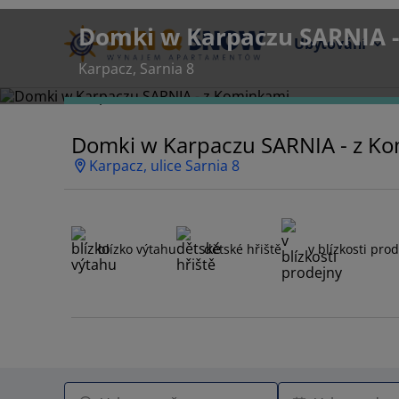
Domki w Karpaczu SARNIA 
Ubytování
Karpacz, Sarnia 8
Domki w Karpaczu SARNIA - z K
Karpacz, ulice Sarnia 8
blízko výtahu
dětské hřiště
v blízkosti pro