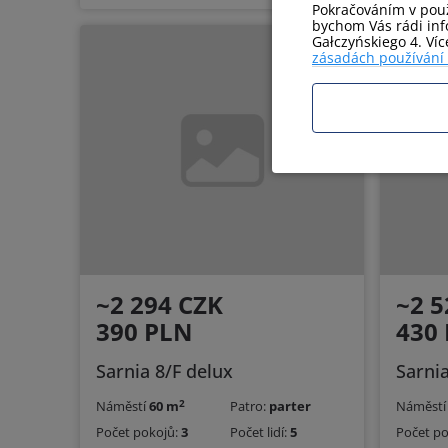
Pokračováním v použ
bychom Vás rádi info
Gałczyńskiego 4. Ví
zásadách používání
~2 294 CZK
~2 5
390 PLN
430
Sarnia 8/F delux
Sarni
2
Náměstí
60 m
Patro:
parter
Náměst
Počet pokojů:
3
Počet lidí:
5
Počet p