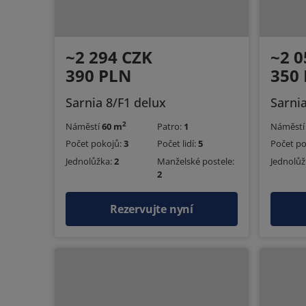
~2 294 CZK
~2 0
390 PLN
350
Sarnia 8/F1 delux
Sarni
2
Náměstí
60 m
Patro:
1
Náměst
Počet pokojů:
3
Počet lidí:
5
Počet p
Jednolůžka:
2
Manželské postele:
Jednolůž
2
Rezervujte nyní