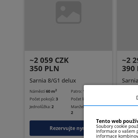
~2 059 CZK
~2 2
350 PLN
390
Sarnia 8/G1 delux
Sarni
2
Náměstí
60 m
Patro:
1
Náměst
Počet pokojů:
3
Počet lidí:
4
Počet p
Jednolůžka:
2
Manželské postele:
Jednolůž
2
Tento web použí
Soubory cookie použ
Rezervujte nyní
Informace o vašem p
informace kombinovat