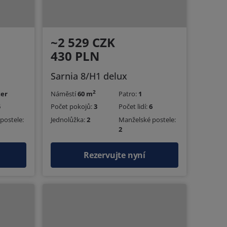
~2 529 CZK
430 PLN
Sarnia 8/H1 delux
2
ter
Náměstí
60 m
Patro:
1
5
Počet pokojů:
3
Počet lidí:
6
postele:
Jednolůžka:
2
Manželské postele:
2
Rezervujte nyní