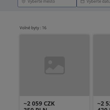
Volné byty : 16
~2 059 CZK
~2 5
350 PLN
430