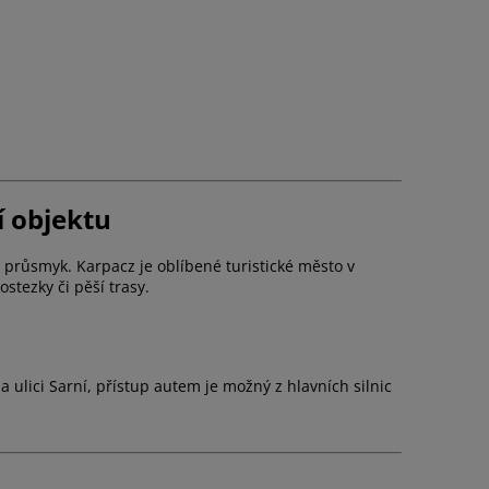
í objektu
í průsmyk. Karpacz je oblíbené turistické město v
stezky či pěší trasy.
ulici Sarní, přístup autem je možný z hlavních silnic