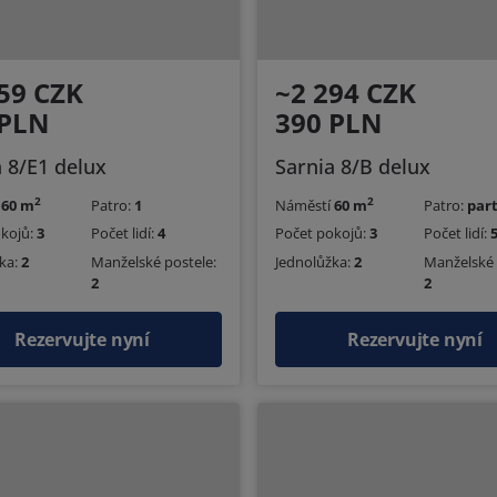
59 CZK
~2 294 CZK
 PLN
390 PLN
a 8/E1 delux
Sarnia 8/B delux
2
2
í
60 m
Patro:
1
Náměstí
60 m
Patro:
par
okojů:
3
Počet lidí:
4
Počet pokojů:
3
Počet lidí:
ka:
2
Manželské postele:
Jednolůžka:
2
Manželské 
2
2
Rezervujte nyní
Rezervujte nyní