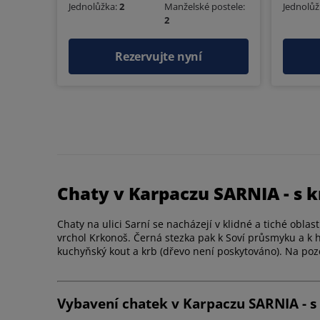
Jednolůžka:
2
Manželské postele:
Jednolůž
2
Rezervujte nyní
Chaty v Karpaczu SARNIA - s k
Chaty na ulici Sarní se nacházejí v klidné a tiché oblast
vrchol Krkonoš. Černá stezka pak k Soví průsmyku a k 
kuchyňský kout a krb (dřevo není poskytováno). Na po
Vybavení chatek v Karpaczu SARNIA - s