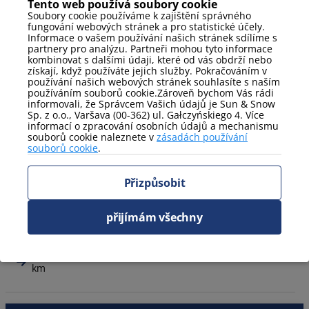
Tento web používá soubory cookie
Soubory cookie používáme k zajištění správného
Přibližné vzdálenosti
fungování webových stránek a pro statistické účely.
Informace o vašem používání našich stránek sdílíme s
partnery pro analýzu. Partneři mohou tyto informace
sjezdovka: 2 km
kombinovat s dalšími údaji, které od vás obdrží nebo
získají, když používáte jejich služby. Pokračováním v
obchod: 1 km
používání našich webových stránek souhlasíte s naším
používáním souborů cookie.Zároveň bychom Vás rádi
lékárna: 3,4 km
informovali, že Správcem Vašich údajů je Sun & Snow
Sp. z o.o., Varšava (00-362) ul. Gałczyńskiego 4. Více
železniční stanice: 2,2 km
informací o zpracování osobních údajů a mechanismu
Chrám Wang: 7 km
souborů cookie naleznete v
zásadách používání
souborů cookie
.
Divoký vodopád: 6 km
Park miniatur: 6 km
Přizpůsobit
Gravitační bod: 6,5 km
Doly v Kowarech: 10 km
přijímám všechny
Mlýn lásky: 7,5 km
Výstava Poklady země JUNA v liczyrzepském panství: 2
km