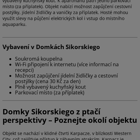
vybavený kuchyňský kout. K apartmánu patří jedno parkovací
místo (za příplatek). Objekt nabízí možnost zapůjčení cestovní
postýlky, jídelní židličky a vaničky za příplatek. Hosté mohou
využít slevy na půjčení elektrických kol i vstup do místního
aquaparku.
Vybavení v Domkách Sikorskiego
Soukromá koupelna
Wi-Fi připojení k internetu (více informací na
recepci)
Možnost zapůjčení jídelní židličky a cestovní
postýlky (cena 30 Kč za den)
Plně vybavený kuchyňský kout
Parkovací místo (za příplatek)
Domky Sikorskiego z ptačí
perspektivy – Poznejte okolí objektu
Objekt se nachází v klidné čtvrti Karpacze, v blízkosti Western
City, což zajišťuje přístup k zábavním atrakcím. Karpacz je