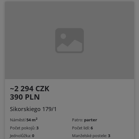
~2 294 CZK
390 PLN
Sikorskiego 179/1
2
Náměstí
54 m
Patro:
parter
Počet pokojů:
3
Počet lidí:
6
Jednolůžka:
0
Manželské postele:
3