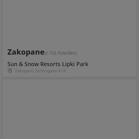
Zakopane
(z 155 PLN/den)
Sun & Snow Resorts Lipki Park
Zakopane, Za Strugiem 41 B