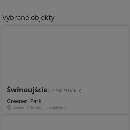
Vybrané objekty
Świnoujście
(z 2 000 PLN/den)
Greeneri Park
Świnoujście, Bogusławskiego 3