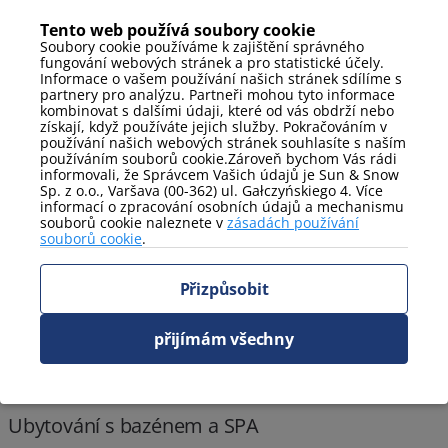
Tento web používá soubory cookie
Pobytový balíček s masáží zdarma!
Soubory cookie používáme k zajištění správného
fungování webových stránek a pro statistické účely.
Informace o vašem používání našich stránek sdílíme s
partnery pro analýzu. Partneři mohou tyto informace
kombinovat s dalšími údaji, které od vás obdrží nebo
získají, když používáte jejich služby. Pokračováním v
používání našich webových stránek souhlasíte s naším
používáním souborů cookie.Zároveň bychom Vás rádi
informovali, že Správcem Vašich údajů je Sun & Snow
Sp. z o.o., Varšava (00-362) ul. Gałczyńskiego 4. Více
informací o zpracování osobních údajů a mechanismu
souborů cookie naleznete v
zásadách používání
souborů cookie
.
Přizpůsobit
přijímám všechny
Ubytování s bazénem a SPA