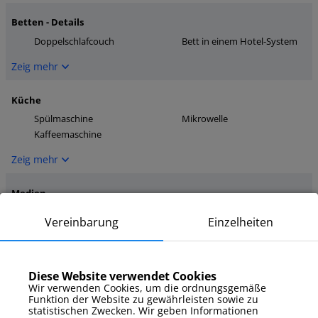
Betten - Details
Doppelschlafcouch
Bett in einem Hotel-System
Zeig mehr
Küche
Spülmaschine
Mikrowelle
Kaffeemaschine
Zeig mehr
Medien
Fernseher
Internet
Vereinbarung
Einzelheiten
Smart TV
Zeig mehr
Diese Website verwendet Cookies
Parkplatz
Wir verwenden Cookies, um die ordnungsgemäße
Funktion der Website zu gewährleisten sowie zu
Außenstellplatz
statistischen Zwecken. Wir geben Informationen