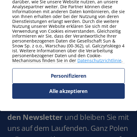
darüber, wie Sie unsere Website nutzen, an unsere
Zeig mehr
Analysepartner weiter. Die Partner können diese
Informationen mit anderen Daten kombinieren, die sie
von Ihnen erhalten oder bei der Nutzung von deren
Zusatzausstattung
Dienstleistungen erlangt werden. Durch die weitere
Nutzung unserer Website erklären Sie sich mit der
Bettwäsche und
Bügeleisen
Verwendung von Cookies einverstanden. Gleichzeitig
Handtücher
informieren wir Sie, dass der Verantwortliche Ihrer
Gartenmöbel
personenbezogenen Daten die Gesellschaft Sun &
Snow Sp. z o.o., Warschau (00-362), ul. Galczyńskiego 4
Zeig mehr
ist. Weitere Informationen über die Verarbeitung
personenbezogener Daten und den Cookie-
Mechanismus finden Sie in der
Datenschutzrichtlinie
.
Zusätzliche Eigenschaften
Arbeitsurlaub
Balkon / Terrasse
Personifizieren
ohne Tiere
Zeig mehr
Alle akzeptieren
Abonnieren Sie
den Newsletter
und bleiben Sie mit
uns auf dem Laufenden. Ganz Polen