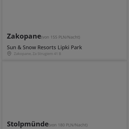
Zakopane
(von 155 PLN/Nacht)
Sun & Snow Resorts Lipki Park
Zakopane, Za Strugiem 41 B
Stolpmünde
(von 180 PLN/Nacht)