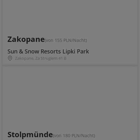
Zakopane
(von 155 PLN/Nacht)
Sun & Snow Resorts Lipki Park
Zakopane, Za Strugiem 41 B
Stolpmünde
(von 180 PLN/Nacht)