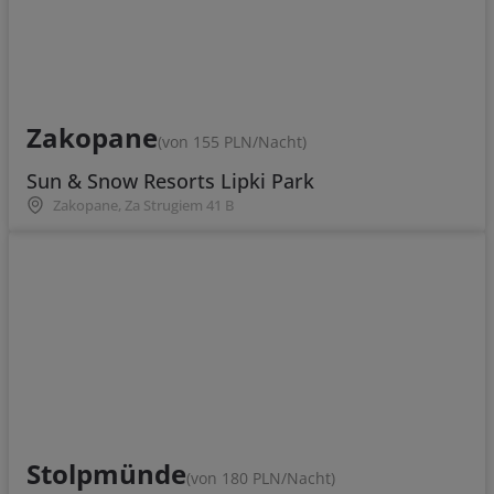
Zakopane
(von 155 PLN/Nacht)
Sun & Snow Resorts Lipki Park
Zakopane, Za Strugiem 41 B
Stolpmünde
(von 180 PLN/Nacht)