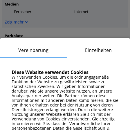
Medien
Fernseher
Internet
Zeig mehr
Parkplatz
kein zugewiesener Parkplatz
Vereinbarung
Einzelheiten
Zeig mehr
Zusatzausstattung
Diese Website verwendet Cookies
Bettwäsche und
Wir verwenden Cookies, um die ordnungsgemäße
Bügeleisen
Handtücher
Funktion der Website zu gewährleisten sowie zu
Gartenmöbel
statistischen Zwecken. Wir geben Informationen
darüber, wie Sie unsere Website nutzen, an unsere
Analysepartner weiter. Die Partner können diese
Zeig mehr
Informationen mit anderen Daten kombinieren, die sie
von Ihnen erhalten oder bei der Nutzung von deren
Dienstleistungen erlangt werden. Durch die weitere
Zusätzliche Eigenschaften
Nutzung unserer Website erklären Sie sich mit der
Balkon / Terrasse
Einstufig
Verwendung von Cookies einverstanden. Gleichzeitig
informieren wir Sie, dass der Verantwortliche Ihrer
tierfreundlich
personenbezogenen Daten die Gesellschaft Sun &