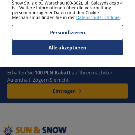
Snow Sp. z o.o., Warschau (00-362), ul. Galczyńskiego 4
Zeig mehr
ist. Weitere Informationen über die Verarbeitung
personenbezogener Daten und den Cookie-
Mechanismus finden Sie in der
Datenschutzrichtlinie
.
Abonnieren Sie
den Newsletter
und bleiben Sie mit
Personifizieren
uns auf dem Laufenden. Ganz Polen
Alle akzeptieren
voller neuer Abenteuer wartet auf
Sie!
Erhalten Sie
100 PLN Rabatt
auf Ihren nächsten
Aufenthalt. Zögern Sie nicht!
Eintragen