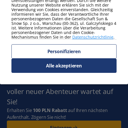
Dienstleistungen erlangt werden. Durch die weitere
Nutzung unserer Website erklären Sie sich mit der
Zeig mehr
Verwendung von Cookies einverstanden. Gleichzeitig
informieren wir Sie, dass der Verantwortliche Ihrer
personenbezogenen Daten die Gesellschaft Sun &
Zusätzliche Eigenschaften
Snow Sp. z o.o., Warschau (00-362), ul. Galczyńskiego 4
ist. Weitere Informationen über die Verarbeitung
Arbeitsurlaub
Balkon / Terrasse
personenbezogener Daten und den Cookie-
ohne Tiere
Mechanismus finden Sie in der
Datenschutzrichtlinie
.
Zeig mehr
Personifizieren
Abonnieren Sie
Alle akzeptieren
den Newsletter
und bleiben Sie mit
uns auf dem Laufenden. Ganz Polen
voller neuer Abenteuer wartet auf
Sie!
Erhalten Sie
100 PLN Rabatt
auf Ihren nächsten
Aufenthalt. Zögern Sie nicht!
Eintragen