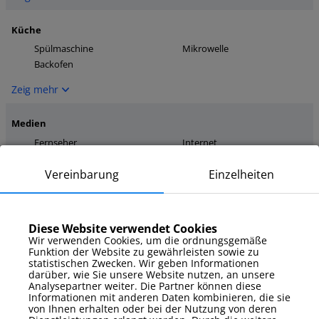
Küche
Spülmaschine
Mikrowelle
Backofen
Zeig mehr
Medien
Fernseher
Internet
Zeig mehr
Vereinbarung
Einzelheiten
Parkplatz
Außenstellplatz
Diese Website verwendet Cookies
Wir verwenden Cookies, um die ordnungsgemäße
Zeig mehr
Funktion der Website zu gewährleisten sowie zu
statistischen Zwecken. Wir geben Informationen
darüber, wie Sie unsere Website nutzen, an unsere
Zusatzausstattung
Analysepartner weiter. Die Partner können diese
Informationen mit anderen Daten kombinieren, die sie
Kamin
Bügeleisen
von Ihnen erhalten oder bei der Nutzung von deren
Bettwäsche und Handtücher