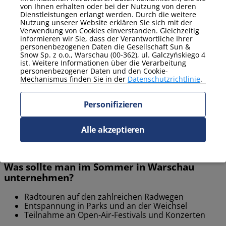
Saisonale Highlights in
von Ihnen erhalten oder bei der Nutzung von deren
Drzewieckiego in Flughafennähe
Dienstleistungen erlangt werden. Durch die weitere
Nutzung unserer Website erklären Sie sich mit der
Verwendung von Cookies einverstanden. Gleichzeitig
Warschau bietet das ganze Jahr über viele Attraktionen, sowohl
informieren wir Sie, dass der Verantwortliche Ihrer
im Winter als auch im Sommer. Saisonale kulturelle und
personenbezogenen Daten die Gesellschaft Sun &
Freizeitveranstaltungen sorgen dafür, dass jeder hier etwas
Snow Sp. z o.o., Warschau (00-362), ul. Galczyńskiego 4
ist. Weitere Informationen über die Verarbeitung
Passendes findet.
personenbezogener Daten und den Cookie-
Mechanismus finden Sie in der
Datenschutzrichtlinie
.
Was sollte man im Winter in Warschau
unternehmen?
Personifizieren
Besuch von Museen und Kunstgalerien
Eislaufen auf städtischen Eisbahnen
Alle akzeptieren
Spaziergänge durch beleuchtete Parks und die
Altstadt
Was sollte man im Sommer in Warschau
unternehmen?
Radtouren auf den zahlreichen Radwegen
Entspannung in Parks und an der Weichsel
Teilnahme an Open-Air-Festivals und Konzerten