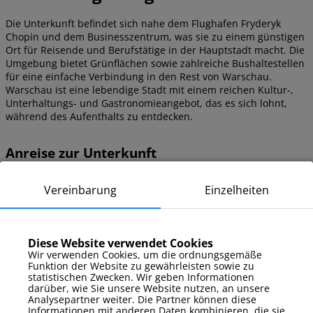
Die Unterkunft befindet sich nahe dem Flughafen Fryderyk
Chopin und dem Businesszentrum, was sie zu einem günstigen
Ort für Reisende und Berufstätige in der Hauptstadt macht. Die
Umgebung bietet Grünflächen sowie zahlreiche Bushaltestellen
für eine einfache Verbindung in den Rest von Warschau.
Warschau ist eine lebendige Stadt mit einem reichen Kultur-,
Unterhaltungs- und Gastronomieangebot, das es sich lohnt,
während des Aufenthalts zu entdecken.
Anreise zur Unterkunft
Die Unterkunft ist am einfachsten mit öffentlichen
Vereinbarung
Einzelheiten
Verkehrsmitteln zu erreichen – zahlreiche Buslinien fahren in
der Nähe und ermöglichen eine schnelle Anbindung aus
verschiedenen Teilen Warschaus. Die Abfahrt von Hauptstraßen
und Autobahnen führt in Richtung Flughafen und dann zur
Diese Website verwendet Cookies
Stefana Drzewieckiego-Straße. Vor dem Gebäude steht ein
Wir verwenden Cookies, um die ordnungsgemäße
öffentlicher Parkplatz zur Verfügung.
Funktion der Website zu gewährleisten sowie zu
statistischen Zwecken. Wir geben Informationen
darüber, wie Sie unsere Website nutzen, an unsere
Analysepartner weiter. Die Partner können diese
Informationen mit anderen Daten kombinieren, die sie