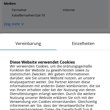
Medien
Fernseher
Internet
Kabelfernsehen/Sat-TV
Zeig mehr
Parkplatz
Außenstellplatz
Vereinbarung
Einzelheiten
Zeig mehr
Diese Website verwendet Cookies
Zusatzausstattung
Wir verwenden Cookies, um die ordnungsgemäße
Bügeleisen
Klimaanlage
Funktion der Website zu gewährleisten sowie zu
statistischen Zwecken. Wir geben Informationen
Bettwäsche und Handtücher
darüber, wie Sie unsere Website nutzen, an unsere
Analysepartner weiter. Die Partner können diese
Zeig mehr
Informationen mit anderen Daten kombinieren, die sie
von Ihnen erhalten oder bei der Nutzung von deren
Dienstleistungen erlangt werden. Durch die weitere
Zusätzliche Eigenschaften
Nutzung unserer Website erklären Sie sich mit der
Arbeitsurlaub
Balkon / Terrasse
Verwendung von Cookies einverstanden. Gleichzeitig
informieren wir Sie, dass der Verantwortliche Ihrer
ohne Tiere
personenbezogenen Daten die Gesellschaft Sun &