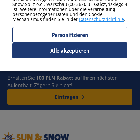
Snow Sp. z o.o., Warschau (00-362), ul. Galczyńskiego 4
Zeig mehr
ist. Weitere Informationen über die Verarbeitung
personenbezogener Daten und den Cookie-
Mechanismus finden Sie in der
Datenschutzrichtlinie
.
Abonnieren Sie
den Newsletter
und bleiben Sie mit
Personifizieren
uns auf dem Laufenden. Ganz Polen
Alle akzeptieren
voller neuer Abenteuer wartet auf
Sie!
Erhalten Sie
100 PLN Rabatt
auf Ihren nächsten
Aufenthalt. Zögern Sie nicht!
Eintragen