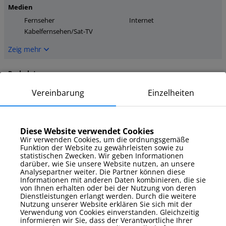
Medien
Fernseher
Internet
Kabelfernsehen/Sat-TV
Zeig mehr
Parkplatz
Garage
Vereinbarung
Einzelheiten
Zeig mehr
Zusatzausstattung
Diese Website verwendet Cookies
Wir verwenden Cookies, um die ordnungsgemäße
Bettwäsche und
Bügeleisen
Funktion der Website zu gewährleisten sowie zu
Handtücher
statistischen Zwecken. Wir geben Informationen
Gartenmöbel
darüber, wie Sie unsere Website nutzen, an unsere
Analysepartner weiter. Die Partner können diese
Zeig mehr
Informationen mit anderen Daten kombinieren, die sie
von Ihnen erhalten oder bei der Nutzung von deren
Dienstleistungen erlangt werden. Durch die weitere
Zusätzliche Eigenschaften
Nutzung unserer Website erklären Sie sich mit der
Verwendung von Cookies einverstanden. Gleichzeitig
Arbeitsurlaub
Terrasse
informieren wir Sie, dass der Verantwortliche Ihrer
tierfreundlich