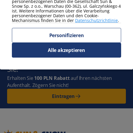
personenbezogenen Daten die Gesellschaft Sun &
Snow Sp. z o.o., Warschau (00-362), ul. Galczyńskiego 4
Zeig mehr
ist. Weitere Informationen über die Verarbeitung
personenbezogener Daten und den Cookie-
Mechanismus finden Sie in der
Datenschutzrichtlinie
.
Abonnieren Sie
Personifizieren
den Newsletter
und bleiben Sie mit
uns auf dem Laufenden. Ganz Polen
Alle akzeptieren
voller neuer Abenteuer wartet auf
Sie!
Erhalten Sie
100 PLN Rabatt
auf Ihren nächsten
Aufenthalt. Zögern Sie nicht!
Eintragen