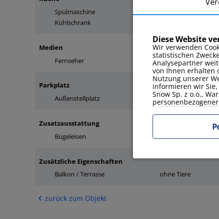
Ver
Spülmaschine
Mikrowelle
Kühlschrank
Diese Website v
Wir verwenden Cook
Medien
statistischen Zweck
Fernseher
Analysepartner weit
von Ihnen erhalten 
Nutzung unserer Web
Parkplatz
informieren wir Sie
Snow Sp. z o.o., War
Außenstellplatz
personenbezogener 
Zusatzausstattung
P
Bügeleisen
Bettwäsche und Ha
Zusätzliche Eigenschaften
Balkon / Terrasse
ohne Tiere
zurück zum Objekt