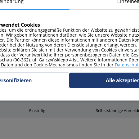
einbarung
Einzelhei
Kaffeemaschine
Plattenherd
erwendet Cookies
ies, um die ordnungsgemäße Funktion der Website zu gewährleist
en. Wir geben Informationen darüber, wie Sie unsere Website nutz
er. Die Partner können diese Informationen mit anderen Daten kom
oder bei der Nutzung von deren Dienstleistungen erlangt werden. 
site erklären Sie sich mit der Verwendung von Cookies einverstan
, dass der Verantwortliche Ihrer personenbezogenen Daten die Ges
schau (00-362), ul. Galczyńskiego 4 ist. Weitere Informationen übe
Daten und den Cookie-Mechanismus finden Sie in der
Datenschutz
ersonifizieren
Alle akzeptie
ndtücher
Gartenmöbel
Bügelbrett
Einstufig
Selbstständige Anmel