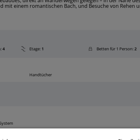
bäudes, direkt an Wanderwegen gelegen – in der Nähe des 
wald mit einem romantischen Bach, und Besuche von Rehen 
:
4
Etage:
1
Betten für 1 Person:
2
Handtücher
-System