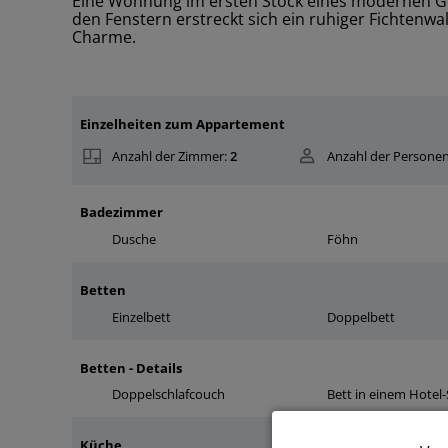
Eine Wohnung im ersten Stock eines modernen Ge
den Fenstern erstreckt sich ein ruhiger Fichten
Charme.
Einzelheiten zum Appartement
Anzahl der Zimmer:
2
Anzahl der Personen
Badezimmer
Dusche
Föhn
Betten
Einzelbett
Doppelbett
Betten - Details
Doppelschlafcouch
Bett in einem Hotel
Küche