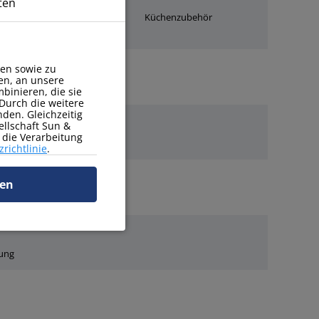
ten
Wasserkocher
Küchenzubehör
en sowie zu
en, an unsere
binieren, die sie
Durch die weitere
den. Gleichzeitig
ellschaft Sun &
r die Verarbeitung
richtlinie
.
ren
Wäschetrockner
dung