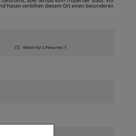
Zentrums, aber fernab vom Trubel der Stadt. Vor
und Hasen verleihen diesem Ort einen besonderen
Betten für 2 Personen:
1