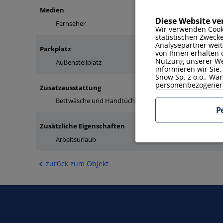
Medien
Diese Website v
Fernseher
Internet
Wir verwenden Cook
statistischen Zweck
Analysepartner weit
Parkplatz
von Ihnen erhalten 
Nutzung unserer Web
Außenstellplatz
informieren wir Sie
Snow Sp. z o.o., War
personenbezogener 
Zusatzausstattung
Bettwäsche und Handtücher
Gartenmöbel
P
Zusätzliche Eigenschaften
Arbeitsurlaub
Balkon / Terrasse
zurück zum Objekt