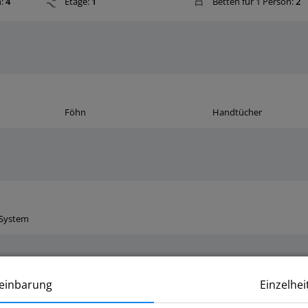
:
4
Etage:
1
Betten für 1 Person:
2
Föhn
Handtücher
-System
Kaffeemaschine
Tee- und Kaffeezubereiter
einbarung
Einzelhei
Kühlschrank