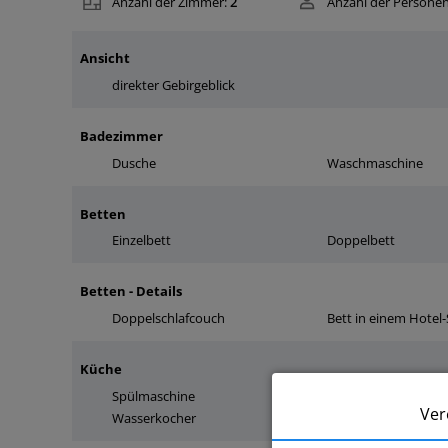
Anzahl der Zimmer:
2
Anzahl der Personen
Ansicht
direkter Gebirgeblick
Badezimmer
Dusche
Waschmaschine
Betten
Einzelbett
Doppelbett
Betten - Details
Doppelschlafcouch
Bett in einem Hotel
Küche
Spülmaschine
Mikrowelle
Ver
Wasserkocher
Küchenzubehör