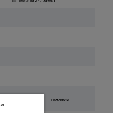
Betten für 2 Personen:
1
Toaster
Plattenherd
ten