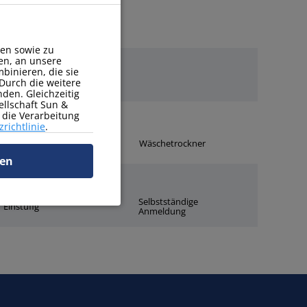
en sowie zu
en, an unsere
binieren, die sie
Durch die weitere
den. Gleichzeitig
ellschaft Sun &
r die Verarbeitung
richtlinie
.
Bügelbrett
Wäschetrockner
ren
Selbstständige
Einstufig
Anmeldung