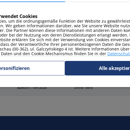
Kabelfernsehen/Sat-TV
erwendet Cookies
ies, um die ordnungsgemäße Funktion der Website zu gewährleist
en. Wir geben Informationen darüber, wie Sie unsere Website nutz
er. Die Partner können diese Informationen mit anderen Daten kom
oder bei der Nutzung von deren Dienstleistungen erlangt werden. 
site erklären Sie sich mit der Verwendung von Cookies einverstan
, dass der Verantwortliche Ihrer personenbezogenen Daten die Ges
schau (00-362), ul. Galczyńskiego 4 ist. Weitere Informationen übe
Daten und den Cookie-Mechanismus finden Sie in der
Datenschutz
Bettwäsche und
Gartenmöbel
Handtücher
ersonifizieren
Alle akzeptie
Balkon / Terrasse
ohne Tiere