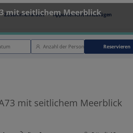
 mit seitlichem Meerblick
Zusammenarbeit
Appartement hinzufügen
Reservieren
73 mit seitlichem Meerblick