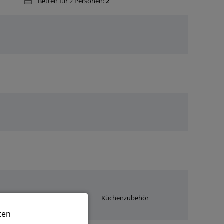
Betten für 2 Personen:
2
Wasserkocher
Küchenzubehör
ten