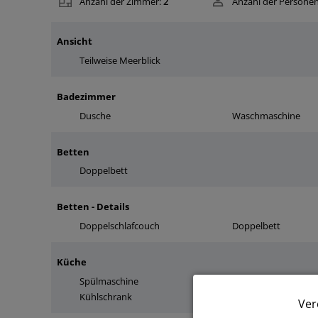
Anzahl der Zimmer:
2
Anzahl der Personen
Ansicht
Teilweise Meerblick
Badezimmer
Dusche
Waschmaschine
Betten
Doppelbett
Betten - Details
Doppelschlafcouch
Doppelbett
Küche
Spülmaschine
Mikrowelle
Kühlschrank
Ver