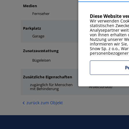
Medien
Fernseher
Internet
Diese Website v
Wir verwenden Cook
statistischen Zweck
Parkplatz
Analysepartner weit
von Ihnen erhalten 
Garage
Nutzung unserer Web
informieren wir Sie
Snow Sp. z o.o., War
Zusatzausstattung
personenbezogener 
Bügeleisen
Klimaanlage
P
Zusätzliche Eigenschaften
zugänglich für Menschen
Arbeitsurlaub
mit Behinderung
zurück zum Objekt