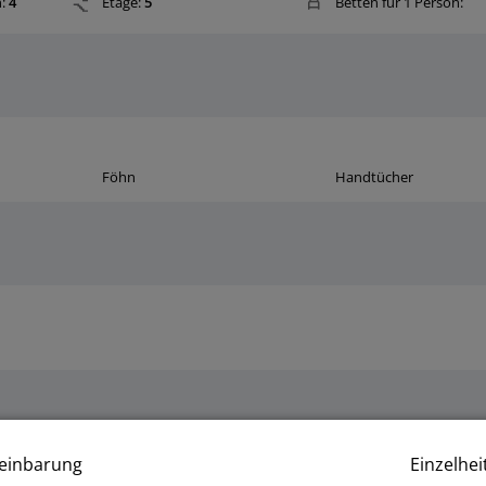
:
4
Etage:
5
Betten für 1 Person:
Föhn
Handtücher
Kaffeemaschine
Plattenherd
einbarung
Einzelhei