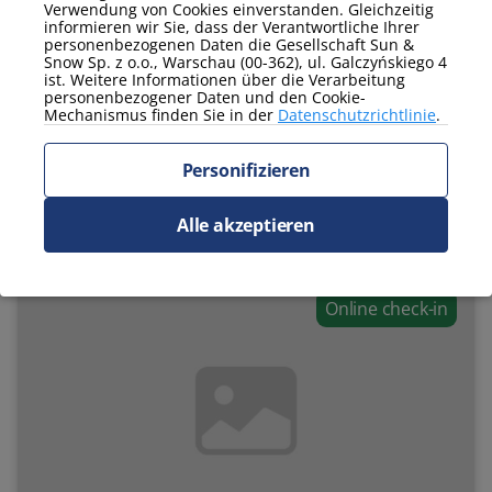
450 PLN
Verwendung von Cookies einverstanden. Gleichzeitig
informieren wir Sie, dass der Verantwortliche Ihrer
personenbezogenen Daten die Gesellschaft Sun &
Wohnung 334 Prezydent
Snow Sp. z o.o., Warschau (00-362), ul. Galczyńskiego 4
ist. Weitere Informationen über die Verarbeitung
personenbezogener Daten und den Cookie-
2
Fläche
53 m
Etage:
3
Mechanismus finden Sie in der
Datenschutzrichtlinie
.
Anzahl der Zimmer:
3
Anzahl der Personen:
6
Betten für 1 Person:
4
Betten für 2 Personen:
1
Personifizieren
Buchen
Alle akzeptieren
Online check-in