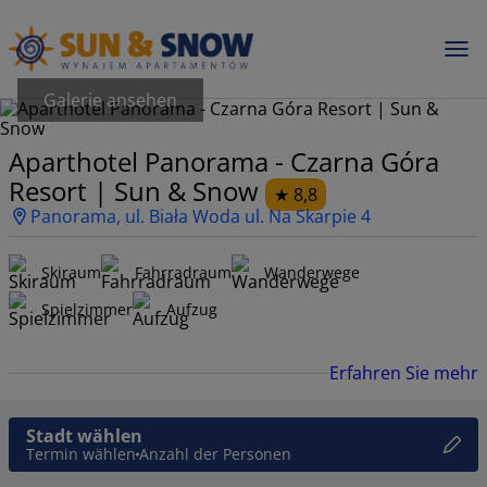
Galerie ansehen
Aparthotel Panorama - Czarna Góra
Resort | Sun & Snow
8,8
Panorama, ul. Biała Woda ul. Na Skarpie 4
Skiraum
Fahrradraum
Wanderwege
Spielzimmer
Aufzug
Erfahren Sie mehr
Stadt wählen
Termin wählen
Anzahl der Personen