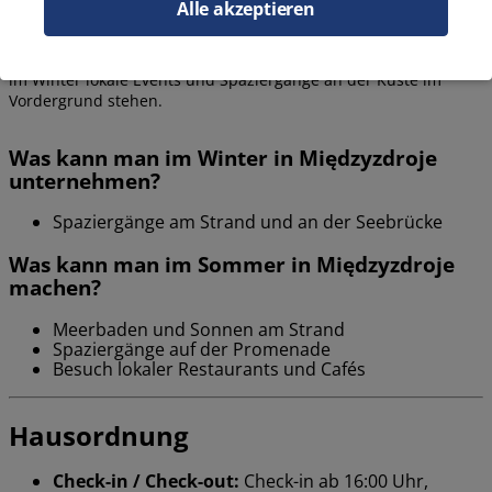
Alle akzeptieren
Międzyzdroje bietet das ganze Jahr über viele Attraktionen,
unterteilt in Sommer- und Wintersaison. Im Sommer
dominieren Strände und Open-Air-Veranstaltungen, während
im Winter lokale Events und Spaziergänge an der Küste im
Vordergrund stehen.
Was kann man im Winter in Międzyzdroje
unternehmen?
Spaziergänge am Strand und an der Seebrücke
Was kann man im Sommer in Międzyzdroje
machen?
Meerbaden und Sonnen am Strand
Spaziergänge auf der Promenade
Besuch lokaler Restaurants und Cafés
Hausordnung
Check-in / Check-out:
Check-in ab 16:00 Uhr,