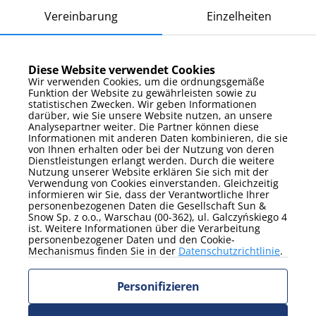
Das Objekt liegt nah am Strand, an der Promenade und der
Vereinbarung
Einzelheiten
Seebrücke, in einer grünen und ruhigen Gegend. In der Nähe
gibt es zahlreiche Gastronomieangebote. Międzyzdroje ist eine
beliebte Ostseestadt mit einem umfangreichen Freizeit- und
Kulturangebot, ideal für erholsame Urlaubstage am Meer. In
Diese Website verwendet Cookies
der Stadt kann man viele Attraktionen genießen und an der
Wir verwenden Cookies, um die ordnungsgemäße
Küste spazieren gehen.
Funktion der Website zu gewährleisten sowie zu
statistischen Zwecken. Wir geben Informationen
darüber, wie Sie unsere Website nutzen, an unsere
Analysepartner weiter. Die Partner können diese
Anreise zum Objekt
Informationen mit anderen Daten kombinieren, die sie
von Ihnen erhalten oder bei der Nutzung von deren
Am einfachsten erreichen Sie das Objekt mit den öffentlichen
Dienstleistungen erlangt werden. Durch die weitere
Verkehrsmitteln, die ins Stadtzentrum von Międzyzdroje fahren.
Nutzung unserer Website erklären Sie sich mit der
Verwendung von Cookies einverstanden. Gleichzeitig
Das Objekt liegt nicht weit von den Hauptverkehrsstraßen
informieren wir Sie, dass der Verantwortliche Ihrer
entfernt und ist gut an andere Stadtteile angebunden. Von den
personenbezogenen Daten die Gesellschaft Sun &
größeren Straßen aus folgen Sie der Route zum Stadtzentrum
Snow Sp. z o.o., Warschau (00-362), ul. Galczyńskiego 4
und dann zur Bohaterów Warszawy-Straße.
ist. Weitere Informationen über die Verarbeitung
personenbezogener Daten und den Cookie-
Mechanismus finden Sie in der
Datenschutzrichtlinie
.
Saisonale Highlights im Mare
Personifizieren
Promenada