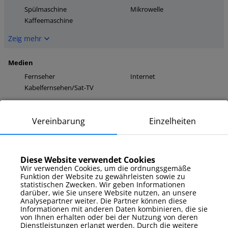
Spülmaschine
Mikrowelle
Kaffeemaschine
Zeig mehr
Medien
Fernseher
Internet
Kabelfernsehen/Sat-TV
Zeig mehr
Vereinbarung
Einzelheiten
Parkplatz
Außenstellplatz
Diese Website verwendet Cookies
Zeig mehr
Wir verwenden Cookies, um die ordnungsgemäße
Funktion der Website zu gewährleisten sowie zu
statistischen Zwecken. Wir geben Informationen
Zusatzausstattung
darüber, wie Sie unsere Website nutzen, an unsere
Bettwäsche und
Analysepartner weiter. Die Partner können diese
Klimaanlage
Handtücher
Informationen mit anderen Daten kombinieren, die sie
Gartenmöbel
von Ihnen erhalten oder bei der Nutzung von deren
Dienstleistungen erlangt werden. Durch die weitere