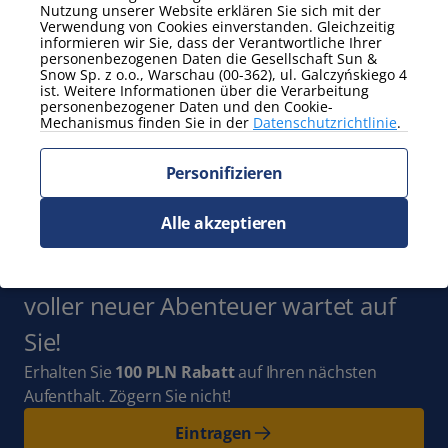
Nutzung unserer Website erklären Sie sich mit der
Zeig mehr
Verwendung von Cookies einverstanden. Gleichzeitig
informieren wir Sie, dass der Verantwortliche Ihrer
personenbezogenen Daten die Gesellschaft Sun &
Zusätzliche Eigenschaften
Snow Sp. z o.o., Warschau (00-362), ul. Galczyńskiego 4
Arbeitsurlaub
Terrasse mit Garten
ist. Weitere Informationen über die Verarbeitung
personenbezogener Daten und den Cookie-
Einstufig
Mechanismus finden Sie in der
Datenschutzrichtlinie
.
Zeig mehr
Personifizieren
Abonnieren Sie
Alle akzeptieren
den Newsletter
und bleiben Sie mit
uns auf dem Laufenden. Ganz Polen
voller neuer Abenteuer wartet auf
Sie!
Erhalten Sie
100 PLN Rabatt
auf Ihren nächsten
Aufenthalt. Zögern Sie nicht!
Eintragen