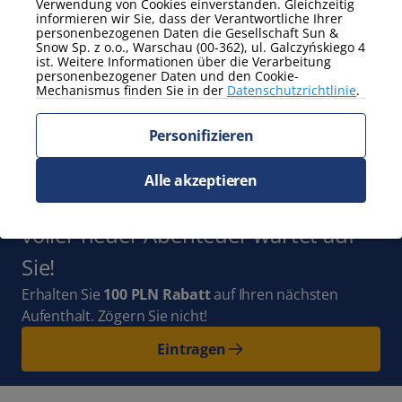
Verwendung von Cookies einverstanden. Gleichzeitig
Zusätzliche Eigenschaften
informieren wir Sie, dass der Verantwortliche Ihrer
personenbezogenen Daten die Gesellschaft Sun &
Terrasse
ohne Tiere
Snow Sp. z o.o., Warschau (00-362), ul. Galczyńskiego 4
Einstufig
ist. Weitere Informationen über die Verarbeitung
personenbezogener Daten und den Cookie-
Zeig mehr
Mechanismus finden Sie in der
Datenschutzrichtlinie
.
Abonnieren Sie
Personifizieren
den Newsletter
und bleiben Sie mit
Alle akzeptieren
uns auf dem Laufenden. Ganz Polen
voller neuer Abenteuer wartet auf
Sie!
Erhalten Sie
100 PLN Rabatt
auf Ihren nächsten
Aufenthalt. Zögern Sie nicht!
Eintragen