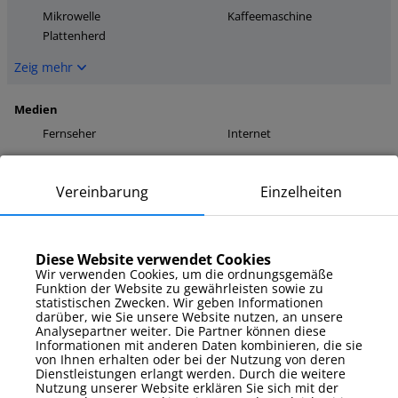
Mikrowelle
Kaffeemaschine
Plattenherd
Zeig mehr
Medien
Fernseher
Internet
Zeig mehr
Vereinbarung
Einzelheiten
Parkplatz
Außenstellplatz
Diese Website verwendet Cookies
Zeig mehr
Wir verwenden Cookies, um die ordnungsgemäße
Funktion der Website zu gewährleisten sowie zu
statistischen Zwecken. Wir geben Informationen
Zusatzausstattung
darüber, wie Sie unsere Website nutzen, an unsere
Bettwäsche und
Analysepartner weiter. Die Partner können diese
Bügeleisen
Handtücher
Informationen mit anderen Daten kombinieren, die sie
von Ihnen erhalten oder bei der Nutzung von deren
Zeig mehr
Dienstleistungen erlangt werden. Durch die weitere
Nutzung unserer Website erklären Sie sich mit der