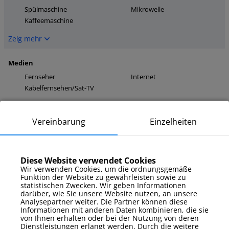
Spülmaschine
Mikrowelle
Kaffeemaschine
Zeig mehr
Medien
Fernseher
Internet
Kabelfernsehen/Sat-TV
Zeig mehr
Vereinbarung
Einzelheiten
Parkplatz
Garage
Diese Website verwendet Cookies
Zeig mehr
Wir verwenden Cookies, um die ordnungsgemäße
Funktion der Website zu gewährleisten sowie zu
statistischen Zwecken. Wir geben Informationen
Zusatzausstattung
darüber, wie Sie unsere Website nutzen, an unsere
Bettwäsche und
Analysepartner weiter. Die Partner können diese
Bügeleisen
Handtücher
Informationen mit anderen Daten kombinieren, die sie
Gartenmöbel
von Ihnen erhalten oder bei der Nutzung von deren
Dienstleistungen erlangt werden. Durch die weitere