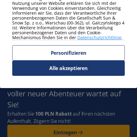
Nutzung unserer Website erklären Sie sich mit der
Zeig mehr
Verwendung von Cookies einverstanden. Gleichzeitig
informieren wir Sie, dass der Verantwortliche Ihrer
personenbezogenen Daten die Gesellschaft Sun &
Zusätzliche Eigenschaften
Snow Sp. z o.o., Warschau (00-362), ul. Galczyńskiego 4
Arbeitsurlaub
Balkon / Terrasse
ist. Weitere Informationen über die Verarbeitung
personenbezogener Daten und den Cookie-
ohne Tiere
Mechanismus finden Sie in der
Datenschutzrichtlinie
.
Zeig mehr
Personifizieren
Abonnieren Sie
Alle akzeptieren
den Newsletter
und bleiben Sie mit
uns auf dem Laufenden. Ganz Polen
voller neuer Abenteuer wartet auf
Sie!
Erhalten Sie
100 PLN Rabatt
auf Ihren nächsten
Aufenthalt. Zögern Sie nicht!
Eintragen