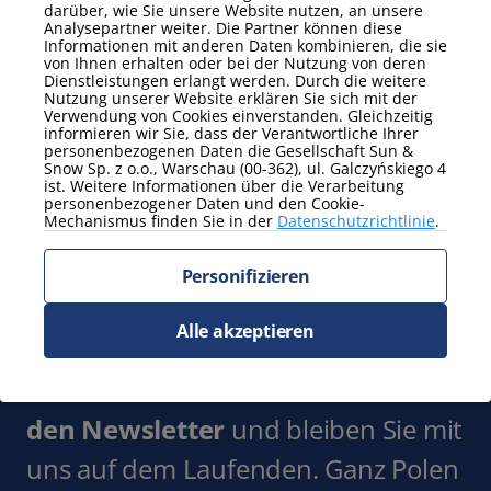
darüber, wie Sie unsere Website nutzen, an unsere
Analysepartner weiter. Die Partner können diese
Zeig mehr
Informationen mit anderen Daten kombinieren, die sie
von Ihnen erhalten oder bei der Nutzung von deren
Dienstleistungen erlangt werden. Durch die weitere
Zusatzausstattung
Nutzung unserer Website erklären Sie sich mit der
Bettwäsche und
Verwendung von Cookies einverstanden. Gleichzeitig
Bügeleisen
Handtücher
informieren wir Sie, dass der Verantwortliche Ihrer
Gartenmöbel
personenbezogenen Daten die Gesellschaft Sun &
Snow Sp. z o.o., Warschau (00-362), ul. Galczyńskiego 4
ist. Weitere Informationen über die Verarbeitung
Zeig mehr
personenbezogener Daten und den Cookie-
Mechanismus finden Sie in der
Datenschutzrichtlinie
.
Zusätzliche Eigenschaften
Arbeitsurlaub
Terrasse
Personifizieren
tierfreundlich
Alle akzeptieren
Zeig mehr
Abonnieren Sie
den Newsletter
und bleiben Sie mit
uns auf dem Laufenden. Ganz Polen