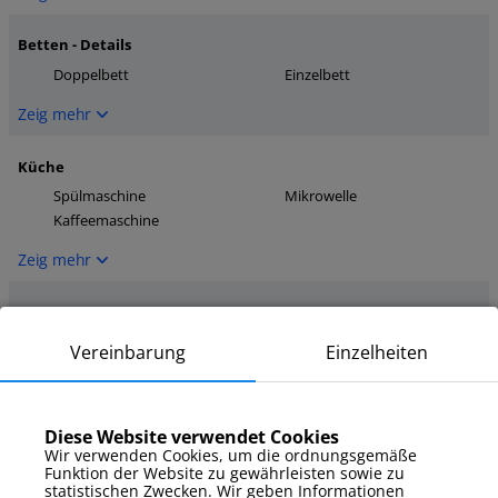
Betten - Details
Doppelbett
Einzelbett
Zeig mehr
Küche
Spülmaschine
Mikrowelle
Kaffeemaschine
Zeig mehr
Medien
Fernseher
Internet
Vereinbarung
Einzelheiten
Kabelfernsehen/Sat-TV
Zeig mehr
Diese Website verwendet Cookies
Wir verwenden Cookies, um die ordnungsgemäße
Parkplatz
Funktion der Website zu gewährleisten sowie zu
Außenstellplatz
statistischen Zwecken. Wir geben Informationen