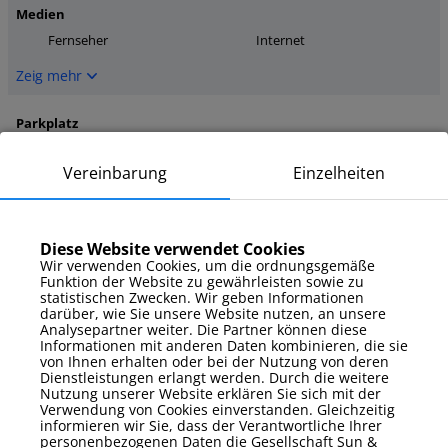
Medien
Fernseher
Internet
Zeig mehr
Parkplatz
Garage
Vereinbarung
Einzelheiten
Zeig mehr
Zusatzausstattung
Diese Website verwendet Cookies
Bettwäsche und
Wir verwenden Cookies, um die ordnungsgemäße
Bügeleisen
Handtücher
Funktion der Website zu gewährleisten sowie zu
Gartenmöbel
statistischen Zwecken. Wir geben Informationen
darüber, wie Sie unsere Website nutzen, an unsere
Analysepartner weiter. Die Partner können diese
Zeig mehr
Informationen mit anderen Daten kombinieren, die sie
von Ihnen erhalten oder bei der Nutzung von deren
Dienstleistungen erlangt werden. Durch die weitere
Zusätzliche Eigenschaften
Nutzung unserer Website erklären Sie sich mit der
Arbeitsurlaub
Balkon / Terrasse
Verwendung von Cookies einverstanden. Gleichzeitig
informieren wir Sie, dass der Verantwortliche Ihrer
ohne Tiere
personenbezogenen Daten die Gesellschaft Sun &