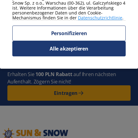
Snow Sp. z o.o., Warschau (00-362), ul. Galczyńskiego 4
Zeig mehr
ist. Weitere Informationen über die Verarbeitung
personenbezogener Daten und den Cookie-
Mechanismus finden Sie in der
Datenschutzrichtlinie
.
Abonnieren Sie
den Newsletter
und bleiben Sie mit
Personifizieren
uns auf dem Laufenden. Ganz Polen
Alle akzeptieren
voller neuer Abenteuer wartet auf
Sie!
Erhalten Sie
100 PLN Rabatt
auf Ihren nächsten
Aufenthalt. Zögern Sie nicht!
Eintragen