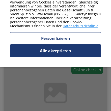
249 PLN
Verwendung von Cookies einverstanden. Gleichzeitig
informieren wir Sie, dass der Verantwortliche Ihrer
personenbezogenen Daten die Gesellschaft Sun &
Apartament 5J
Snow Sp. z o.o., Warschau (00-362), ul. Galczyńskiego 4
ist. Weitere Informationen über die Verarbeitung
personenbezogener Daten und den Cookie-
2
Fläche
36 m
Etage:
1
Mechanismus finden Sie in der
Datenschutzrichtlinie
.
Anzahl der Zimmer:
1
Anzahl der Personen:
3
Betten für 1 Person:
1
Betten für 2 Personen:
1
Personifizieren
Buchen
Alle akzeptieren
Online check-in