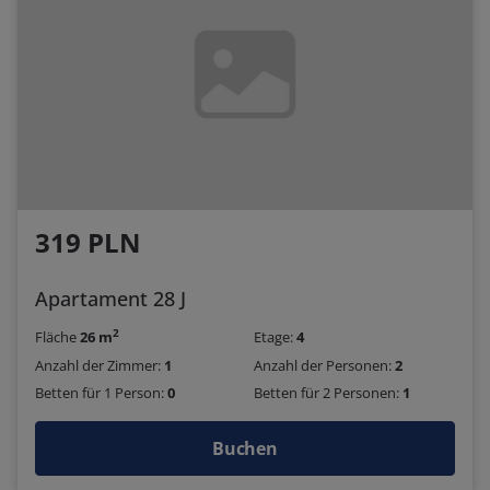
319 PLN
Apartament 28 J
2
Fläche
26 m
Etage:
4
Anzahl der Zimmer:
1
Anzahl der Personen:
2
Betten für 1 Person:
0
Betten für 2 Personen:
1
Buchen