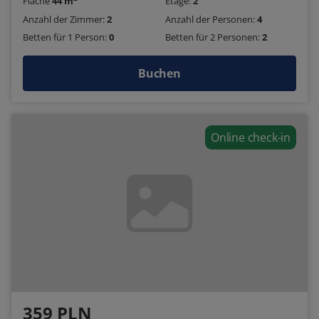
Fläche
44 m
Etage:
2
Anzahl der Zimmer:
2
Anzahl der Personen:
4
Betten für 1 Person:
0
Betten für 2 Personen:
2
Buchen
Online check-in
359 PLN