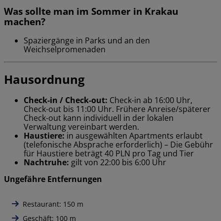
Was sollte man im Sommer in Krakau
machen?
Spaziergänge in Parks und an den
Weichselpromenaden
Hausordnung
Check-in / Check-out:
Check-in ab 16:00 Uhr,
Check-out bis 11:00 Uhr. Frühere Anreise/späterer
Check-out kann individuell in der lokalen
Verwaltung vereinbart werden.
Haustiere:
in ausgewählten Apartments erlaubt
(telefonische Absprache erforderlich) – Die Gebühr
für Haustiere beträgt 40 PLN pro Tag und Tier
Nachtruhe:
gilt von 22:00 bis 6:00 Uhr
Ungefähre Entfernungen
Restaurant: 150 m
Geschäft: 100 m