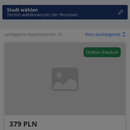
Stadt wählen
Termin wählen
Anzahl der Personen
verfügbare Appartements: 15
Preis (aufsteigend)
Online check-in
379 PLN