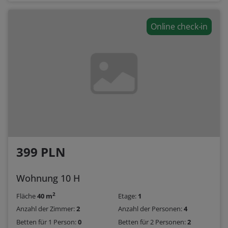
Online check-in
399 PLN
Wohnung 10 H
2
Fläche
40 m
Etage:
1
Anzahl der Zimmer:
2
Anzahl der Personen:
4
Betten für 1 Person:
0
Betten für 2 Personen:
2