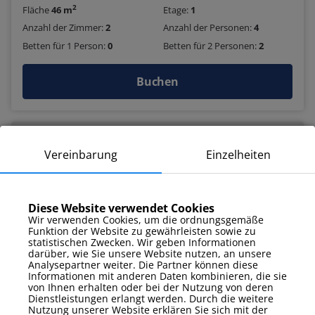
2
Fläche
46 m
Etage:
1
Anzahl der Zimmer:
2
Anzahl der Personen:
4
Betten für 1 Person:
0
Betten für 2 Personen:
2
Buchen
Online check-in
Vereinbarung
Einzelheiten
Diese Website verwendet Cookies
Wir verwenden Cookies, um die ordnungsgemäße
Funktion der Website zu gewährleisten sowie zu
statistischen Zwecken. Wir geben Informationen
darüber, wie Sie unsere Website nutzen, an unsere
Analysepartner weiter. Die Partner können diese
Informationen mit anderen Daten kombinieren, die sie
von Ihnen erhalten oder bei der Nutzung von deren
Dienstleistungen erlangt werden. Durch die weitere
Nutzung unserer Website erklären Sie sich mit der