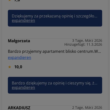
Dziękujemy za przekazaną opinię i szczegółowe uwagi. Przepraszamy za niedociągnięcia — wszystkie zgłoszone kwestie zostały przekazane do serwisu: dywan został zaplanowany do prania, sprzątanie uzupełnione, bateria w elektrozamku oraz oświetlenie sprawdzone. Dziękujemy za sygnał, pomaga nam to podnosić standard. Pozdrawiam, Joanna Sun&Snow
expandieren
Małgorzata
3 Tage, März 2026
Hinzugefügt: 11.3.2026
Bardzo przyjemny apartament blisko centrum.Wszystko super polecam
expandieren
10,0
Bardzo dziękujemy za opinię i cieszymy się, że pobyt był udany. Pozdrawiam, Joanna Sun&Snow
expandieren
ARKADIUSZ
2 Tage, März 2026