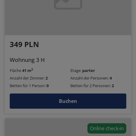
349 PLN
Wohnung 3 H
2
Fläche
41 m
Etage:
parter
Anzahl der Zimmer:
2
Anzahl der Personen:
4
Betten für 1 Person:
0
Betten für 2 Personen:
2
Buchen
Online check-in