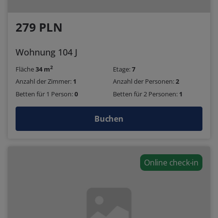
279 PLN
Wohnung 104 J
2
Fläche
34 m
Etage:
7
Anzahl der Zimmer:
1
Anzahl der Personen:
2
Betten für 1 Person:
0
Betten für 2 Personen:
1
Buchen
Online check-in