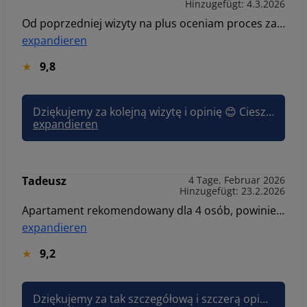
Hinzugefügt: 4.3.2026
Od poprzedniej wizyty na plus oceniam proces zameldowania. Dokładny opis wysłany wraz z kodem do apartamentu, bardzo dobre rozwiązanie. Minusik za wyposażenie w kuchni w porównaniu z innymi apartamentami , brak np. szkiełka do piwa :-)
expandieren
9,8
Dziękujemy za kolejną wizytę i opinię 😊 Cieszymy się, że proces zameldowania został oceniony na plus. Dziękujemy również za uwagę dotyczącą wyposażenia kuchni — uzupełnimy brakujące elementy, w tym szkło do piwa 🍺 Zapraszamy ponownie! Pozdrawiam, Joanna Sun&Snow
expandieren
Tadeusz
4 Tage, Februar 2026
Hinzugefügt: 23.2.2026
Apartament rekomendowany dla 4 osób, powinien mieć przynajmniej po 4 sztuki talerzy. Niestety tutaj były 3 talerze śniadaniowe. Sztućce także odliczone, żadnego minimalnego zapasu. W jaki sposób cztery osoby mają zjeść razem - nie wiem. Druga sprawa - kuchnia. Malutki stoliczek wiszący na ścianie i dwa wysokie krzesełka. W jaki sposób cztery osoby mają zjeść posiłek? Razem się nie da. Zdjęcia apartamentu pokazują oba pokoje i łazienkę, kuchnia jest skrzętnie pominięta. Apartament jest dla dwóch osób, nie dla czterech. Jedząc posiłki na raty, mogłoby się tutaj zmieścić dużo więcej osób. Wstawiając jeszcze dwie kanapy, właściciel mógłby wystawić apartament jako ośmioosobowy - to oczywiście sarkazm. W cztery osoby w kuchni czuliśmy się jak sardynki w puszce. Reszta opisu była zgodna ze stanem faktycznym.
expandieren
9,2
Dziękujemy za tak szczegółową i szczerą opinię. Przepraszamy za niedopasowanie wyposażenia kuchni do deklarowanej liczby gości — to cenna uwaga. Braki w zastawie oraz ograniczona funkcjonalność części kuchennej zostały przez nas odnotowane i będą skorygowane, aby oferta była zgodna z realnymi warunkami. Dziękujemy również za potwierdzenie zgodności pozostałego opisu ze stanem faktycznym. Państwa komentarz pomoże nam uniknąć podobnych rozczarowań w przyszłości. Pozdrawiam, Joanna Sun&Snow