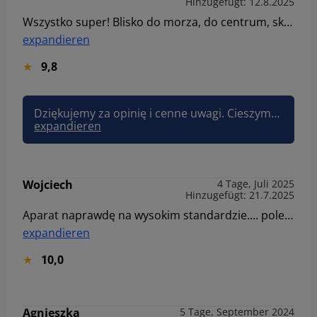
Hinzugefügt: 12.8.2025
Wszystko super! Blisko do morza, do centrum, sklepów. Mam uwagę, SMS, który dostaliśmy z opisem dojazdu niestety kieruje pod zakaz wjazdu i trzeba kombinować aby dojechać GPS kieruje podobnie, a jak się nie zna miejscowości to trochę problem. I opłata depozytu również powinna być dostępna jako "szybki przelew", a nie numer karty, bo nie każdy takową posiada.
expandieren
9,8
Dziękujemy za opinię i cenne uwagi. Cieszymy się, że lokalizacja spełniła oczekiwania. Przekazaliśmy sugestię dotyczącą treści SMS-a oraz formy płatności depozytu – zależy nam na tym, by proces przyjazdu był jak najwygodniejszy. Zapraszamy ponownie! Pozdrawiam, Joanna Sun&Snow
expandieren
Wojciech
4 Tage, Juli 2025
Hinzugefügt: 21.7.2025
Aparat naprawdę na wysokim standardzie.... polecam serdecznie.
expandieren
10,0
Agnieszka
5 Tage, September 2024