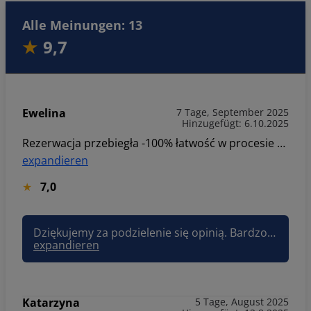
Alle Meinungen: 13
9,7
Ewelina
7 Tage, September 2025
Hinzugefügt: 6.10.2025
Rezerwacja przebiegła -100% łatwość w procesie online. Niestety po przyjeździe po rodziców spotkało ogromne rozczarowanie .Nie mogli otworzyć drzwi do apartamentu, a na przyjazd serwisanta czas oczekiwania ponad godzinę, stojąc przed drzwiami z walizkami. Cała sytuacja była stresująca i mecząca po długiej podróży. Kontakt z infolinia również pozostawia wiele do życzenia- zamiast konkretnej pomocy , spotkaliśmy się z ze spychologią i brakiem odpowiedzialności. Zdecydowanie nie polecam ogromny minus za obsługę i organizację.
expandieren
7,0
Dziękujemy za podzielenie się opinią. Bardzo przykro nam z powodu sytuacji związanej z dostępem do apartamentu i długim czasem oczekiwania na serwisanta – rozumiemy, jak stresujące mogło to być po podróży. Przekazaliśmy uwagi do zespołu, aby poprawić organizację i komunikację z infolinią, tak by podobne sytuacje nie miały miejsca w przyszłości. Pozdrawiam, Joanna Sun&Snow
expandieren
Katarzyna
5 Tage, August 2025