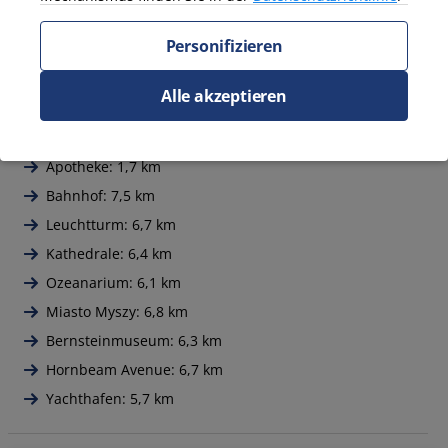
Ungefähre Entfernungen
Personifizieren
Strand: 300 m
Geschäft: 300 m
Alle akzeptieren
Restaurant: 100 m
Seebrücke: 7,3 km
Apotheke: 1,7 km
Bahnhof: 7,5 km
Leuchtturm: 6,7 km
Kathedrale: 6,4 km
Ozeanarium: 6,1 km
Miasto Myszy: 6,8 km
Bernsteinmuseum: 6,3 km
Hornbeam Avenue: 6,7 km
Yachthafen: 5,7 km