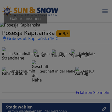
Galerie ansehen
Posesja Kapitańska
9,7
Gribow, ul. Kapitańska 16 C
in Strandnähe
Sauna
Fitness
Spielplatz
Fahrradraum
Geschäft in der Nähe
Aufzug
Erfahren Sie mehr
Stadt wählen
Termin wählen
Anzahl der Personen