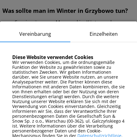
Was sollte man im Winter in Grzybowo tun?
Spaziergänge am Meer und im Küstenpark
Was sollte man im Sommer in Grzybowo tun?
Vereinbarung
Einzelheiten
Meeresschwimmen und Sonnenbaden
Radfahren auf den Radwegen
Nutzen von Spielplätzen und Erholungsflächen
Diese Website verwendet Cookies
Wir verwenden Cookies, um die ordnungsgemäße
Funktion der Website zu gewährleisten sowie zu
statistischen Zwecken. Wir geben Informationen
Hausregeln
darüber, wie Sie unsere Website nutzen, an unsere
Analysepartner weiter. Die Partner können diese
Informationen mit anderen Daten kombinieren, die sie
Check-in / Check-out:
Check-in ab 16:00 Uhr,
von Ihnen erhalten oder bei der Nutzung von deren
Check-out bis 11:00 Uhr. Frühere Anreise oder
Dienstleistungen erlangt werden. Durch die weitere
spätere Abreise können individuell mit dem lokalen
Nutzung unserer Website erklären Sie sich mit der
Büro vereinbart werden.
Verwendung von Cookies einverstanden. Gleichzeitig
Haustiere:
sind in ausgewählten Apartments
informieren wir Sie, dass der Verantwortliche Ihrer
erlaubt (telefonische Absprache erforderlich) – Die
personenbezogenen Daten die Gesellschaft Sun &
Kosten betragen 40 PLN pro Tag und Tier.
Snow Sp. z o.o., Warschau (00-362), ul. Galczyńskiego 4
ist. Weitere Informationen über die Verarbeitung
Nachtruhe:
gilt von 22:00 bis 6:00 Uhr
personenbezogener Daten und den Cookie-
Mechanismus finden Sie in der
Datenschutzrichtlinie
.