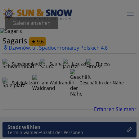
Galerie ansehen
Sagaris
9,6
Dziwnów, ul. Spadochroniarzy Polskich 4,8
Schwimmbad
Sauna
Jacuzzi
Fitness
Spielplatz
am Waldrand
Geschäft in der Nähe
Erfahren Sie mehr
Stadt wählen
Termin wählen
Anzahl der Personen