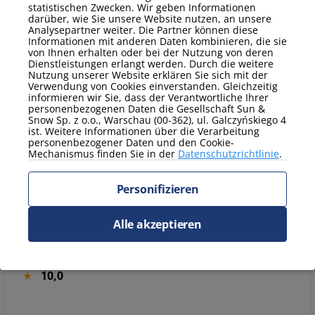
Apartament nie był dostępny o ustalonej godzinie.Kod dostępu do drzwi apartamentu nieprawidłowy(nie pozwalał wejść do apartamentu).Po telefonicznej interwencji otrzymałem kod właściwy.Zepsuty odkurzacz. Zbyt mała (2szt.) ,jak na dziesięciodniowy pobyt czterech osób, ilość papieru toaletowego oraz worków na śmieci. Brudne poduszki ozdobne(zdjęcie)
statistischen Zwecken. Wir geben Informationen
darüber, wie Sie unsere Website nutzen, an unsere
expandieren
Analysepartner weiter. Die Partner können diese
Informationen mit anderen Daten kombinieren, die sie
9,8
von Ihnen erhalten oder bei der Nutzung von deren
Dienstleistungen erlangt werden. Durch die weitere
Nutzung unserer Website erklären Sie sich mit der
Verwendung von Cookies einverstanden. Gleichzeitig
Dziękujemy za opinię i przepraszamy za niedogodności związane z dostępem do apartamentu, wyposażeniem oraz czystością. Przekazaliśmy zgłoszenie do zespołu operacyjnego, aby poprawić jakość obsługi i komfort pobytu w przyszłości. Pozdrawiam, Joanna Sun&Snow
informieren wir Sie, dass der Verantwortliche Ihrer
expandieren
personenbezogenen Daten die Gesellschaft Sun &
Snow Sp. z o.o., Warschau (00-362), ul. Galczyńskiego 4
ist. Weitere Informationen über die Verarbeitung
personenbezogener Daten und den Cookie-
Mechanismus finden Sie in der
Datenschutzrichtlinie
.
Marcin
4 Tage, August 2025
Hinzugefügt: 21.8.2025
Personifizieren
9,8
Alle akzeptieren
Łukasz
12 Tage, August 2025
Hinzugefügt: 15.8.2025
10,0