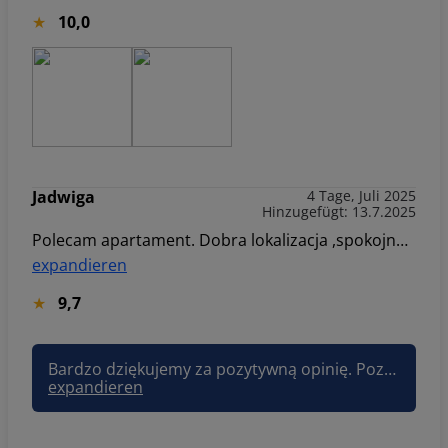
10,0
Jadwiga
4 Tage, Juli 2025
Hinzugefügt: 13.7.2025
Polecam apartament. Dobra lokalizacja ,spokojna okolica. Wszystko ok.
expandieren
9,7
Bardzo dziękujemy za pozytywną opinię. Pozdrawiam, Joanna Sun&Snow
expandieren