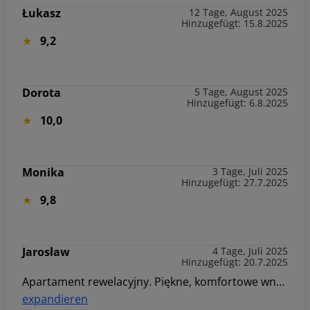
Łukasz
12 Tage, August 2025
Hinzugefügt: 15.8.2025
9,2
Dorota
5 Tage, August 2025
Hinzugefügt: 6.8.2025
10,0
Monika
3 Tage, Juli 2025
Hinzugefügt: 27.7.2025
9,8
Jarosław
4 Tage, Juli 2025
Hinzugefügt: 20.7.2025
Apartament rewelacyjny. Piękne, komfortowe wnętrza. Wyposażenie apartamentu począwszy od łazienki przez salon i sypialnię nie pozostawia nic do życzenia. Wyposażenie kuchni doskonałe, taras zachęca do relaksu. W takich wnętrzach można doskonale wypocząć nawet przy niezbyt sprzyjającej pogodzie. Szczerze polecamy:)
expandieren