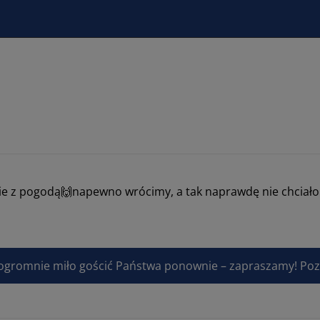
nie z pogodą🙌napewno wrócimy, a tak naprawdę nie chciało
 ogromnie miło gościć Państwa ponownie – zapraszamy! P