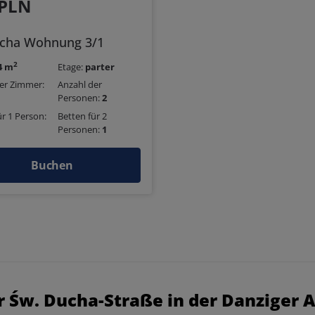
 PLN
ucha Wohnung 3/1
2
4 m
Etage:
parter
er Zimmer:
Anzahl der
Personen:
2
ür 1 Person:
Betten für 2
Personen:
1
Buchen
 Św. Ducha-Straße in der Danziger A