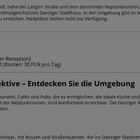
adt, nahe der Langen Straße und dem berühmten Neptunbrunnen. Die 
enkmalgeschütztes Danziger Stadthaus. In der Umgebung gibt es v
u erreichen. Parkplätze stehen nicht zur Verfügung.
er Rezeption)
t (Kosten: 30 PLN pro Tag)
ektive – Entdecken Sie die Umgebung
taurants, Cafés und Pubs, die es ermöglichen, die lokale Küche un
der Neptunbrunnen, sind komfortabel erreichbar. Die Danziger Alts
aden.
erreichbar, mit Bussen und Straßenbahnen, die ins Danziger Stadtz