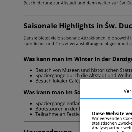
Beschilderung zur Altstadt und dann weiter zur Św. Du
Saisonale Highlights in Św. Du
Danzig bietet viele saisonale Attraktionen, die sowohl 
sportlicher und Freizeitveranstaltungen, abgestimmt au
Was kann man im Winter in der Danzig
Besuch von Museen und historischen Stätt
Spaziergänge durch die Altstadt und Weih
Besuch lokaler Cafés und Restaurants
Ver
Was kann man im Sommer in der Danzi
Spaziergänge entlang der Seepromenaden
Bootstouren in der Danziger Bucht
Diese Website v
Teilnahme an Festivals und Open-Air-Veran
Wir verwenden Cook
statistischen Zweck
Analysepartner weit
Hausordnung