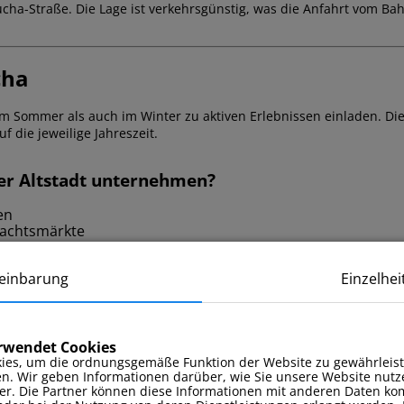
cha-Straße. Die Lage ist verkehrsgünstig, was die Anfahrt vom Bah
cha
im Sommer als auch im Winter zu aktiven Erlebnissen einladen. Die S
f die jeweilige Jahreszeit.
er Altstadt unternehmen?
en
nachtsmärkte
einbarung
Einzelhei
ger Altstadt unternehmen?
 und Strände
erwendet Cookies
staltungen
ies, um die ordnungsgemäße Funktion der Website zu gewährleist
en. Wir geben Informationen darüber, wie Sie unsere Website nutz
er. Die Partner können diese Informationen mit anderen Daten kom