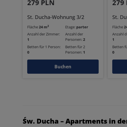
279 PLN
279
St. Ducha-Wohnung 3/2
St. D
2
Fläche
24 m
Etage:
parter
Fläche
2
Anzahl der Zimmer:
Anzahl der
Anzahl d
1
Personen:
2
1
Betten für 1 Person:
Betten für 2
Betten f
0
Personen:
1
0
Buchen
Św. Ducha – Apartments in der