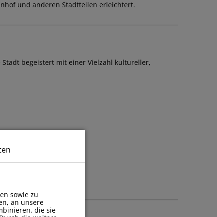
nhof und anderen Stadtteilen erleichtert.
tadt begeistert mit einer Vielzahl kultureller,
ten
en sowie zu
en, an unsere
binieren, die sie