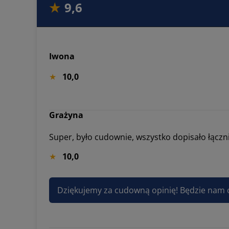
9,6
Iwona
10,0
Grażyna
Super, było cudownie, wszystko dopisało łącz
10,0
Dziękujemy za cudowną opinię! Będzie nam