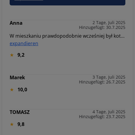
Anna
2 Tage, Juli 2025
Hinzugefügt: 30.7.2025
W mieszkaniu prawdopodobnie wcześniej był kot ponieważ poduszki na kanapie śmierdzą kotem i trzeba było wynieść je na balkon. Ponadto brak Tv tylko jeden kanał. I brak soli i nabłyszczacza w zmywarce. Jak przyjechałam to od razu w piątek zgłosiłam, że były dwa małe ręczniki, a nie cztery. Reszta super!
expandieren
9,2
Marek
3 Tage, Juli 2025
Hinzugefügt: 26.7.2025
10,0
TOMASZ
4 Tage, Juli 2025
Hinzugefügt: 23.7.2025
9,8