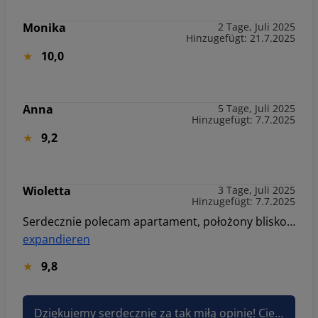
Monika
2 Tage, Juli 2025
Hinzugefügt: 21.7.2025
10,0
Anna
5 Tage, Juli 2025
Hinzugefügt: 7.7.2025
9,2
Wioletta
3 Tage, Juli 2025
Hinzugefügt: 7.7.2025
Serdecznie polecam apartament, położony blisko centrum. Apartament przestronny, wyposażony 👍. Napewno jeszcze raz skorzystamy
expandieren
9,8
Dziękujemy serdecznie za tak miłą opinię! Cieszymy się, że lokalizacja, przestronność i wyposażenie apartamentu spełniły Państwa oczekiwania i że pobyt był na tyle udany, że planują Państwo ponowną wizytę — to dla nas największa nagroda! Z radością powitamy Państwa ponownie! Pozdrawiam, Klaudia Sun&Snow