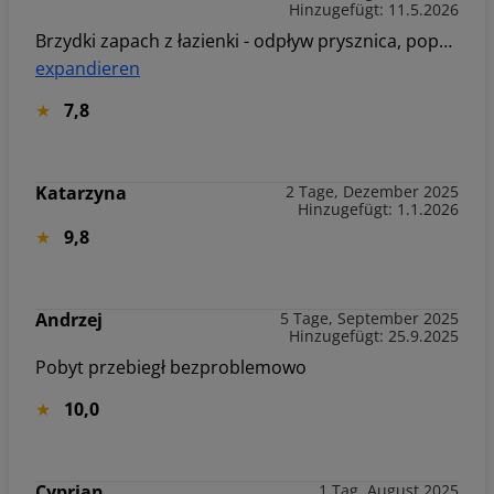
Hinzugefügt: 11.5.2026
Brzydki zapach z łazienki - odpływ prysznica, popsuta spłuczka,dziurawe ręczniki, brudne niektóre garnki i naczynia, brak wieszaków na kurtki
expandieren
7,8
Katarzyna
2 Tage, Dezember 2025
Hinzugefügt: 1.1.2026
9,8
Andrzej
5 Tage, September 2025
Hinzugefügt: 25.9.2025
Pobyt przebiegł bezproblemowo
10,0
Cyprian
1 Tag, August 2025