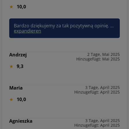
10,0
Bardzo dziękujemy za tak pozytywną opinię. Cieszymy się, że apartament, lokalizacja oraz udogodnienia spełniły oczekiwania. To dla nas ogromna satysfakcja, że pobyt był udany. Zapraszamy ponownie!
expandieren
Andrzej
2 Tage, Mai 2025
Hinzugefügt: Mai 2025
9,3
Maria
3 Tage, April 2025
Hinzugefügt: April 2025
10,0
Agnieszka
3 Tage, April 2025
Hinzugefügt: April 2025