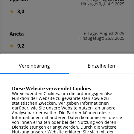
Hinzugefügt: 4.9.2025
8,0
Aneta
6 Tage, August 2025
Hinzugefügt: 25.8.2025
9,2
Vereinbarung
Einzelheiten
Hanna
4 Tage, August 2025
Hinzugefügt: 24.8.2025
Apartament calkiem ok. Jedynie w kuchni brakuje wiekszej ilości naczyń zwłaszcza kubków (były tylko 3) i przydałby się ekspres do kawy
Diese Website verwendet Cookies
expandieren
Wir verwenden Cookies, um die ordnungsgemäße
Funktion der Website zu gewährleisten sowie zu
8,0
statistischen Zwecken. Wir geben Informationen
darüber, wie Sie unsere Website nutzen, an unsere
Analysepartner weiter. Die Partner können diese
Informationen mit anderen Daten kombinieren, die sie
Dziękujemy za opinię! Cieszymy się, że apartament był komfortowy. Przekazaliśmy sugestię dotyczącą większej ilości naczyń i ekspresu do kawy do działu obsługi, aby poprawić wyposażenie. Zapraszamy ponownie!
von Ihnen erhalten oder bei der Nutzung von deren
expandieren
Dienstleistungen erlangt werden. Durch die weitere
Nutzung unserer Website erklären Sie sich mit der