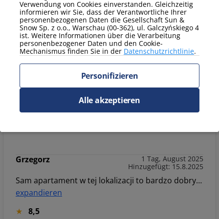
Verwendung von Cookies einverstanden. Gleichzeitig
informieren wir Sie, dass der Verantwortliche Ihrer
personenbezogenen Daten die Gesellschaft Sun &
HANNA
1 Tag, August 2025
Snow Sp. z o.o., Warschau (00-362), ul. Galczyńskiego 4
Hinzugefügt: 18.8.2025
ist. Weitere Informationen über die Verarbeitung
personenbezogener Daten und den Cookie-
Wszystko było super tylko Panie które przyszły posprzątać apartament były już 5 min przed czasem do wymeldowania.
Mechanismus finden Sie in der
Datenschutzrichtlinie
.
expandieren
Personifizieren
9,3
Alle akzeptieren
Dziękujemy za pozytywną opinię! Cieszymy się, że pobyt był udany. Dziękujemy też za uwagę dotyczącą personelu sprzątającego -postaramy się lepiej koordynować godziny, aby Goście mogli spokojnie zakończyć swój pobyt. Zapraszamy ponownie!
expandieren
Grzegorz
1 Tag, August 2025
Hinzugefügt: 15.8.2025
Sam apartament w tej lokalizacji to bardzo dobry wybór sporo łazienka fajnie wyposażona kuchnia, jedyny minus to "taras widokowy" to po prostu mały balkon
expandieren
8,5