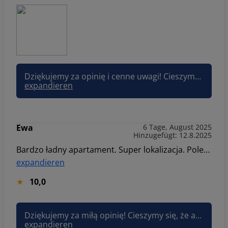
Dziękujemy za opinię i cenne uwagi! Cieszymy się, że apartament i jego wyposażenie spełniły Państwa oczekiwania. Przekażemy też informację o balkonie, aby lepiej opisać tę część oferty. Mamy nadzieję, że mimo wszystko pobyt był udany i zapraszamy ponownie!
expandieren
Ewa
6 Tage, August 2025
Hinzugefügt: 12.8.2025
Bardzo ładny apartament. Super lokalizacja. Polecam.
expandieren
10,0
Dziękujemy za miłą opinię! Cieszymy się, że apartament i lokalizacja przypadły Państwu do gustu. Zapraszamy ponownie!
expandieren