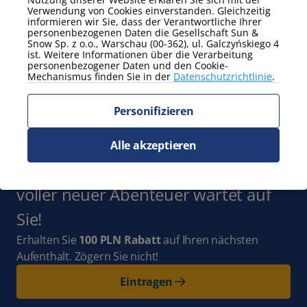
Verwendung von Cookies einverstanden. Gleichzeitig
informieren wir Sie, dass der Verantwortliche Ihrer
Zusätzliche Eigenschaften
personenbezogenen Daten die Gesellschaft Sun &
Snow Sp. z o.o., Warschau (00-362), ul. Galczyńskiego 4
Arbeitsurlaub
Balkon / Terrasse
ist. Weitere Informationen über die Verarbeitung
Garten
personenbezogener Daten und den Cookie-
Mechanismus finden Sie in der
Datenschutzrichtlinie
.
Zeig mehr
Personifizieren
Abonnieren Sie
den Newsletter
und bleiben Sie mit
Alle akzeptieren
uns auf dem Laufenden. Ganz Polen
voller neuer Abenteuer wartet auf
Sie!
Erhalten Sie
100 PLN Rabatt
auf Ihren nächsten
Aufenthalt. Zögern Sie nicht!
Eintragen