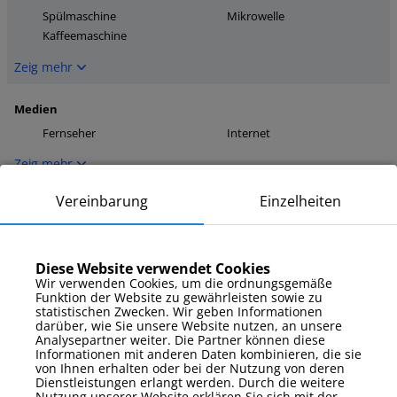
Spülmaschine
Mikrowelle
Kaffeemaschine
Zeig mehr
Medien
Fernseher
Internet
Zeig mehr
Vereinbarung
Einzelheiten
Parkplatz
Außenstellplatz
Zeig mehr
Diese Website verwendet Cookies
Wir verwenden Cookies, um die ordnungsgemäße
Funktion der Website zu gewährleisten sowie zu
Zusatzausstattung
statistischen Zwecken. Wir geben Informationen
darüber, wie Sie unsere Website nutzen, an unsere
Bettwäsche und
Bügeleisen
Handtücher
Analysepartner weiter. Die Partner können diese
Informationen mit anderen Daten kombinieren, die sie
Gartenmöbel
von Ihnen erhalten oder bei der Nutzung von deren
Dienstleistungen erlangt werden. Durch die weitere
Zeig mehr
Nutzung unserer Website erklären Sie sich mit der